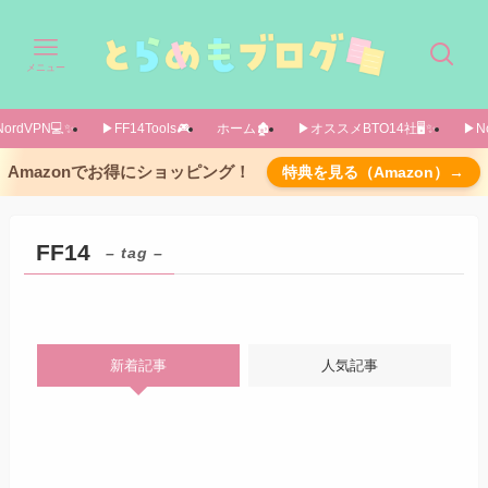
メニュー
ordVPN💻️✨️
▶FF14Tools🎮️
ホーム🏚️
▶オススメBTO14社🖥️✨️
▶No
Amazonでお得にショッピング！
特典を見る（Amazon）→
FF14
– tag –
新着記事
人気記事