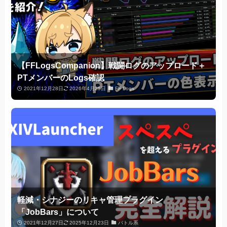
【FFLogsCompanion】戦闘ログのアップロード＋
PTメンバーのLogs確認
2021年12月28日
2026年4月25日
FF Logs
軽減・シナジーのリキャ管理プラグイン
「JobBars」について
2021年12月27日
2025年12月23日
バトル系