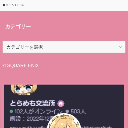
ホーム
FF14
カテゴリー
カ
テ
ゴ
リ
© SQUARE ENIX
ー