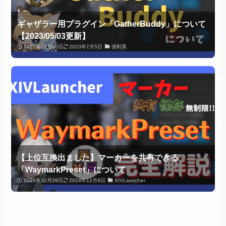
ギャザラー用プラグイン「GatherBuddy」について
【2023/05/03更新】
2021年12月30日
2023年7月5日
便利系
【上位互換出ました】マーカーを共有できる
「WaymarkPreset」について
2021年12月29日
2024年12月8日
XIVLauncher