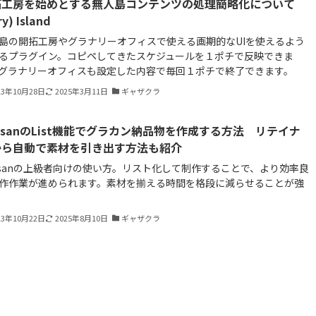
拓工房を始めとする無人島コンテンツの処理簡略化について
ry) Island
島の開拓工房やグラナリーオフィスで使える画期的なUIを使えるよう
るプラグイン。コピペしてきたスケジュールを１ポチで反映できま
グラナリーオフィスも設定した内容で毎回１ポチで終了できます。
23年10月28日
2025年3月11日
ギャザクラ
tisanのList機能でグラカン納品物を作成する方法 リテイナ
から自動で素材を引き出す方法も紹介
tisanの上級者向けの使い方。リスト化して制作することで、より効率良
作作業が進められます。素材を揃える時間を格段に減らせることが強
23年10月22日
2025年8月10日
ギャザクラ