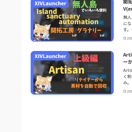
開
V(e
無人
にな
す。
20
Ar
ー
Ar
く制
み。
20