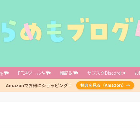
🛸▼
FF14ツール🔧▼
雑記📝▼
サブスクDiscord✨️
お
Amazonでお得にショッピング！
特典を見る（Amazon）→