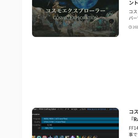
ン
コス
バー
20
コ
『R
FF
事で