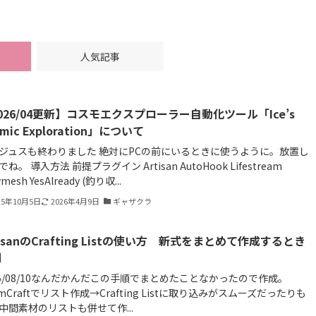
人気記事
026/04更新】コスモエクスプローラー自動化ツール「Ice’s
smic Exploration」について
ジュスも終わりました 絶対にPCの前にいるときに使うように。放置し
ね。 導入方法 前提プラグイン Artisan AutoHook Lifestream
mesh YesAlready (釣り収...
25年10月5日
2026年4月9日
ギャザクラ
tisanのCrafting Listの使い方 新式をまとめて作成するとき
利
25/08/10なんだかんだこの手順でまとめたことなかったので作成。
amCraftでリスト作成→Crafting Listに取り込みがスムーズだったりも
中間素材のリストも併せて作...