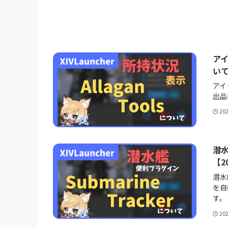
アイ
い
アイ
出品
20
潜水
【2
潜水
を自
す。
20