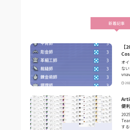
新着記事
【2
Co
オイ
ないで
vnav
20
Ar
便
20
Te
する