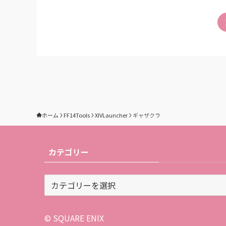
ホーム
FF14Tools
XIVLauncher
ギャザクラ
カテゴリー
カ
テ
ゴ
リ
© SQUARE ENIX