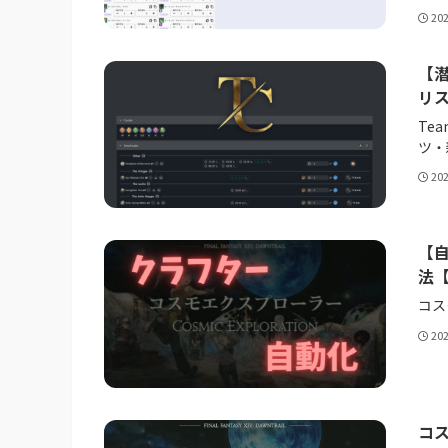
20
【潜
リ
Te
ツ・
20
【
法【
コス
20
コ