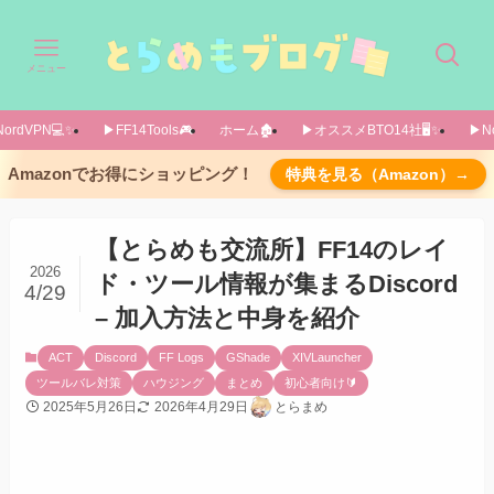
メニュー
ordVPN💻️✨️
▶FF14Tools🎮️
ホーム🏚️
▶オススメBTO14社🖥️✨️
▶No
Amazonでお得にショッピング！
特典を見る（Amazon）→
【とらめも交流所】FF14のレイ
2026
ド・ツール情報が集まるDiscord
4/29
– 加入方法と中身を紹介
ACT
Discord
FF Logs
GShade
XIVLauncher
ツールバレ対策
ハウジング
まとめ
初心者向け🔰
2025年5月26日
2026年4月29日
とらまめ