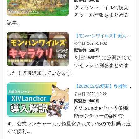
閲覧数: 600回
クレセントアイルで使え
るツール情報をまとめる
記事。
【モンハンワイルズ】美人・かわいいキャラクリレシピまとめ＋その他オススメの設定など
公開日: 2024-11-02
閲覧数: 500回
X(旧:Twitter)に公開されて
いるレシピ例をまとめま
した！随時追加していきます。
【2025/12/12更新】多機能ランチャー「XIVLauncher」の導入方法・使い方について
公開日: 2021-12-22
閲覧数: 400回
XIVLauncherという多機
能ランチャーの紹介で
す。公式ランチャーより軽量化されているので起動も速
くて便利...