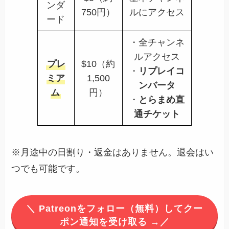
ンダ
750円）
ルにアクセス
ード
・全チャンネ
ルアクセス
プレ
$10（約
・
リプレイコ
ミア
1,500
ンバータ
ム
円）
・
とらまめ直
通チケット
※月途中の日割り・返金はありません。退会はい
つでも可能です。
＼ Patreonをフォロー（無料）してクー
ポン通知を受け取る →／