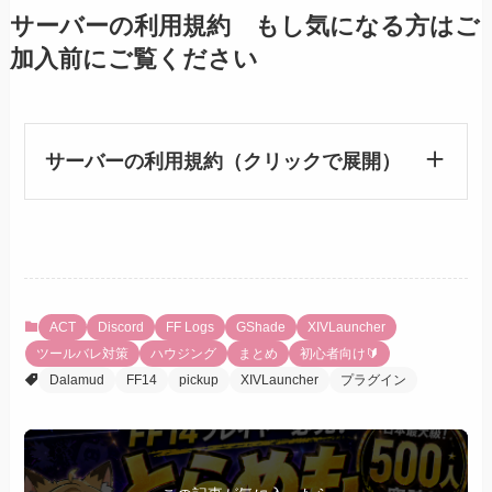
サーバーの利用規約 もし気になる方はご
加入前にご覧ください
サーバーの利用規約（クリックで展開）
ACT
Discord
FF Logs
GShade
XIVLauncher
ツールバレ対策
ハウジング
まとめ
初心者向け🔰
Dalamud
FF14
pickup
XIVLauncher
プラグイン