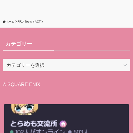
ホーム
FF14Tools
ACT
カテゴリー
カ
テ
ゴ
リ
© SQUARE ENIX
ー