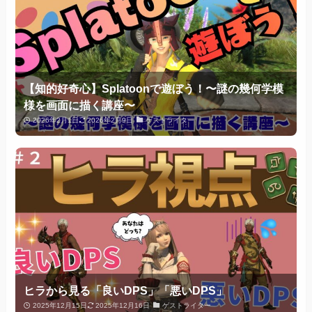
【知的好奇心】Splatoonで遊ぼう！〜謎の幾何学模
様を画面に描く講座〜
2026年2月1日
2026年2月9日
ゲストライター
ヒラから見る「良いDPS」「悪いDPS」
2025年12月15日
2025年12月16日
ゲストライター