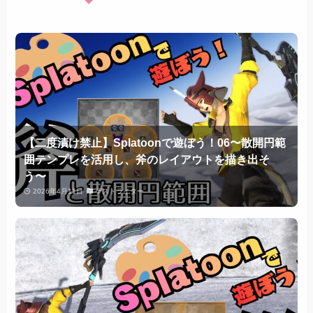
【二度漬け禁止】Splatoonで遊ぼう！06〜散開円範
囲テンプレを活用し、斧のレイアウトを描き出そ
う〜
2026年4月11日
ゲストライター