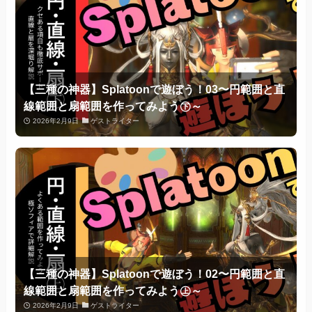
【三種の神器】Splatoonで遊ぼう！03〜円範囲と直
線範囲と扇範囲を作ってみよう㊦～
2026年2月9日
ゲストライター
【三種の神器】Splatoonで遊ぼう！02〜円範囲と直
線範囲と扇範囲を作ってみよう㊤～
2026年2月9日
ゲストライター