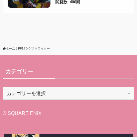
閲覧数: 400回
ホーム
FF14
ゲストライター
カテゴリー
カ
テ
ゴ
リ
© SQUARE ENIX
ー