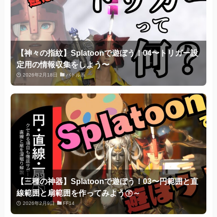
【神々の指紋】Splatoonで遊ぼう！04〜トリガー設
定用の情報収集をしよう〜
2026年2月18日
バトル系
【三種の神器】Splatoonで遊ぼう！03〜円範囲と直
線範囲と扇範囲を作ってみよう㊦～
2026年2月9日
FF14