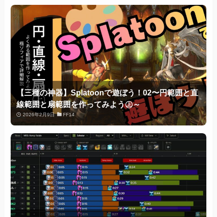
【三種の神器】Splatoonで遊ぼう！02〜円範囲と直
線範囲と扇範囲を作ってみよう㊤～
2026年2月9日
FF14