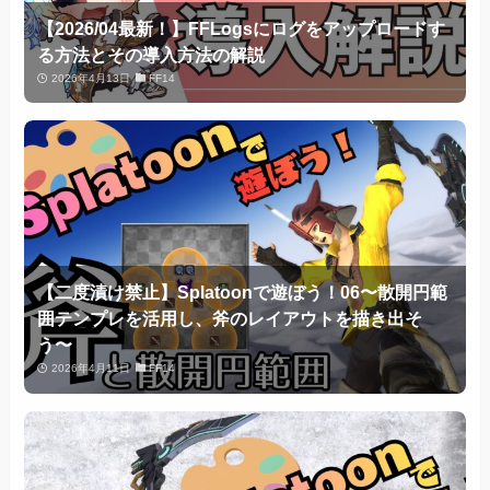
【2026/04最新！】FFLogsにログをアップロードす
る方法とその導入方法の解説
2026年4月13日
FF14
【二度漬け禁止】Splatoonで遊ぼう！06〜散開円範
囲テンプレを活用し、斧のレイアウトを描き出そ
う〜
2026年4月11日
FF14