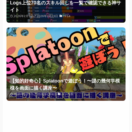
Logs上位70名のスキル回しを一覧で確認できる神サ
イト
2026年2月1日
2026年2月23日
FF14
【知的好奇心】Splatoonで遊ぼう！〜謎の幾何学模
様を画面に描く講座〜
2026年2月1日
2026年2月9日
バトル系