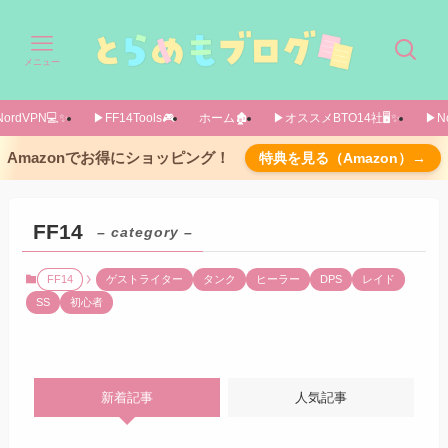
メニュー
ordVPN💻️✨️
▶FF14Tools🎮️
ホーム🏚️
▶オススメBTO14社🖥️✨️
▶No
Amazonでお得にショッピング！
特典を見る（Amazon）→
FF14
– category –
FF14
ゲストライター
タンク
ヒーラー
DPS
レイド
SS
初心者
新着記事
人気記事