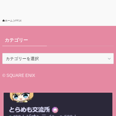
ホーム
FF14
カテゴリー
カ
テ
ゴ
リ
© SQUARE ENIX
ー