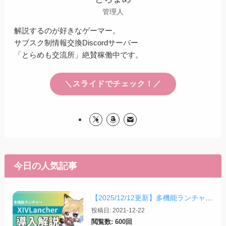
管理人
解説するのが好きなゲーマー。
サブスク制情報交換Discordサーバー
「とらめも交流所」絶賛稼働中です。
＼スライドでチェック！／
今日の人気記事
【2025/12/12更新】多機能ランチャー「XIVLauncher」の導入方法・使い方について
投稿日: 2021-12-22
閲覧数: 600回