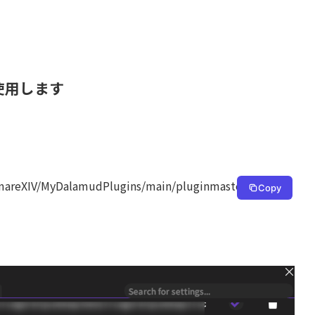
使用します
mareXIV/MyDalamudPlugins/main/pluginmaster.json
Copy