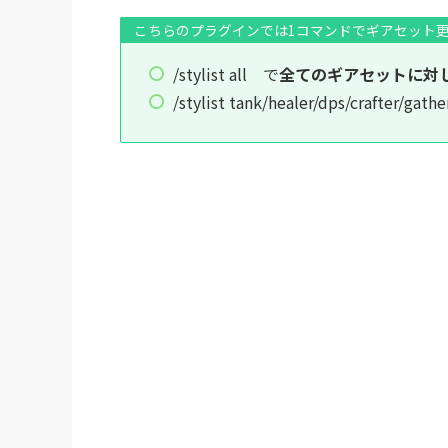
こちらのプラグインでは1コマンドでギアセット
/stylist all で
全てのギアセットに対
/stylist tank/healer/dps/craft