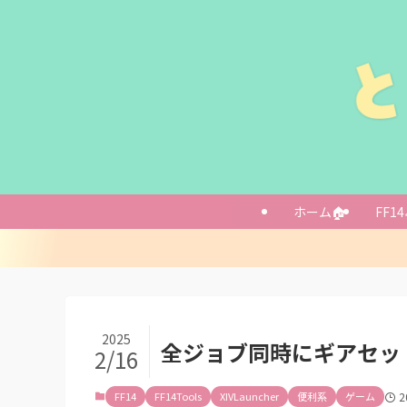
導入方法
カスタムプラグ
「Stylist」
ホーム🏠
FF14
設定について
ギアセットをブ
あとがき
2025
全ジョブ同時にギアセット
2/16
FF14
FF14Tools
XIVLauncher
便利系
ゲーム
2