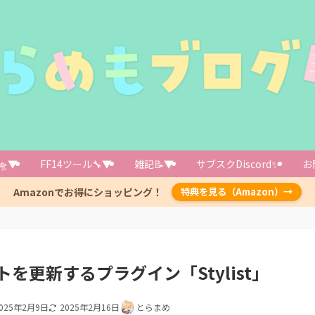
インリポジトリを使用します
をインストール
🛸▼
FF14ツール🔧▼
雑記📝▼
サブスクDiscord✨️
お
ラックリストに入れてシンク用装備を保護しましょう
Amazonでお得にショッピング！
特典を見る（Amazon）→
を更新するプラグイン「Stylist」
025年2月9日
2025年2月16日
とらまめ