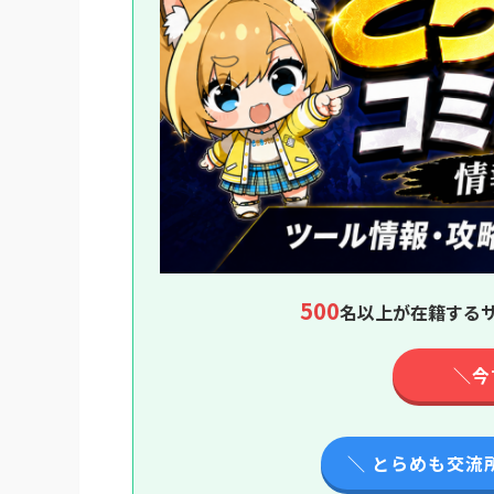
500
名以上が在籍するサ
＼今
＼ とらめも交流