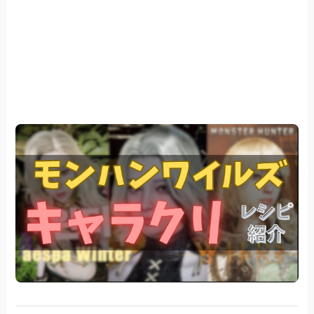
作者不明
「.e」さま
「ユズもなか」さま
「またたび」さま お嬢様風レシピ
「あーどべっぐ」さま
「アレシア」さま
「萩野純」さま
「molllモル」さま
「とらまめ」
「紫乃」さま
「にっけ」さま
「のえ」さま
【2025/02/08追記】その他Youtubeにて人気のあ
るキャラメイク動画
GameWithさまのキャラクリ記事
【2025/03/09追記】キャラの見た目をもっと可
愛くするModがありました！