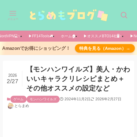
メニュー
ordVPN💻️✨️
▶FF14Tools🎮️
ホーム🏚️
▶オススメBTO14社🖥️✨️
▶No
【2025/03/08追記】重ね着コーデまとめ記事も
Amazonでお得にショッピング！
特典を見る（Amazon）→
投稿しました！
キャラメイクレシピまとめ
【モンハンワイルズ】美人・かわ
aespa ウィンター キャラクリコード
2026
いいキャラクリレシピまとめ＋
2/27
FF15のルナフレーナのキャラクリ
その他オススメの設定など
「クレオパトラ」さま
【2025/04/17追記】製品版対応レシピ動画が出
2024年11月2日
2026年2月27日
ゲーム
モンハンワイルズ
ていたので紹介します！
とらまめ
「MOCHA」さま
「ちぐ」さま
「月」さま