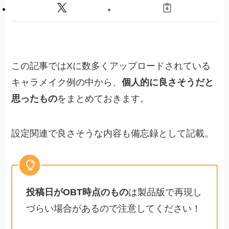
キャラクリ豆知識
黄金比テンプレ
肌をきれいにする方法
歯をきれいにする方法
顎は唇より奥に押し込む
この記事ではXに数多くアップロードされている
フィールドに出ると顔が暗くなる現象の対処法
キャラメイク例の中から、
個人的に良さそうだと
その他モンハンワイルズ関連情報
思ったもの
をまとめておきます。
【必見】推奨スペックを徹底検証した記事（ち
もろぐさま）
オススメのゲーム内設定
設定関連で良さそうな内容も備忘録として記載。
セクレト・集中モードの設定
フレームレート改善用のソフトウェア
RTX4060の設定例 少しアレンジすれば30番代
でも使えます
投稿日がOBT時点のもの
は製品版で再現し
RTX 3050 6GBの場合
づらい場合があるので注意してください！
カメラ設定をいじるとアイスボーンのような感
じに