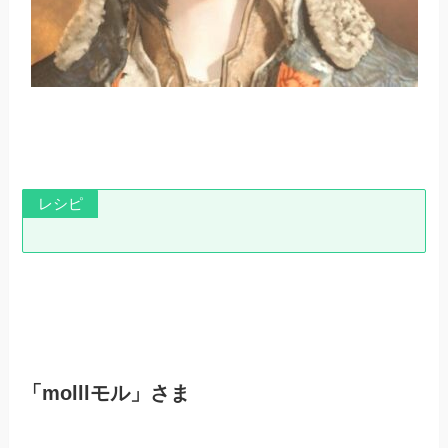
レシピ
「molllモル」さま