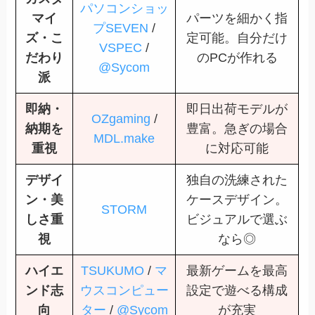
パソコンショッ
マイ
パーツを細かく指
プSEVEN
/
ズ・こ
定可能。自分だけ
VSPEC
/
だわり
のPCが作れる
@Sycom
派
即納・
即日出荷モデルが
OZgaming
/
納期を
豊富。急ぎの場合
MDL.make
重視
に対応可能
デザイ
独自の洗練された
ン・美
ケースデザイン。
STORM
しさ重
ビジュアルで選ぶ
視
なら◎
ハイエ
TSUKUMO
/
マ
最新ゲームを最高
ンド志
ウスコンピュー
設定で遊べる構成
向
ター
/
@Sycom
が充実