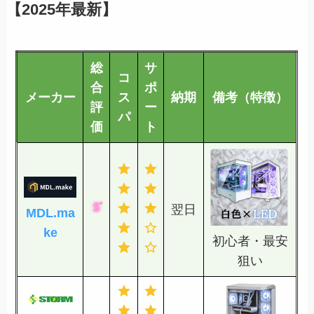
【2025年最新】
総
サ
コ
合
ポ
メーカー
ス
納期
備考（特徴）
評
ー
パ
価
ト
翌日
MDL.ma
ke
初心者・最安
狙い