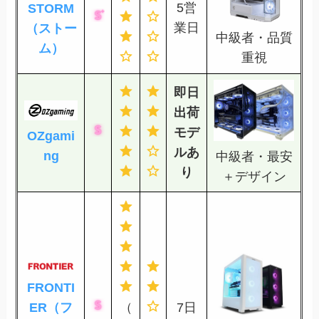
5営
STORM
業日
（ストー
中級者・品質
ム）
重視
即日
出荷
モデ
OZgami
ルあ
ng
中級者・最安
り
＋デザイン
FRONTI
ER（フ
（
7日