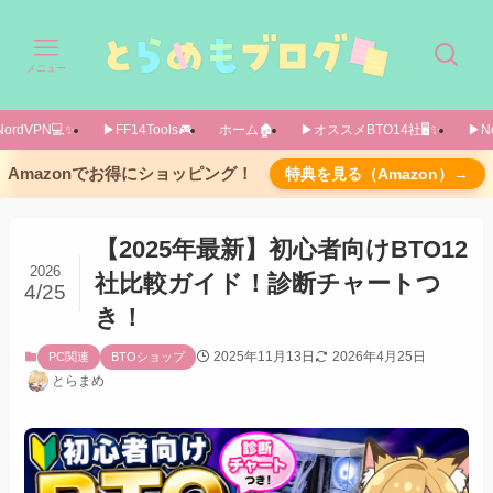
メニュー
ordVPN💻️✨️
▶FF14Tools🎮️
ホーム🏚️
▶オススメBTO14社🖥️✨️
▶No
【結論】目的別おすすめBTOメーカー6選
Amazonでお得にショッピング！
特典を見る（Amazon）→
優先順位別にメーカーを紹介した表はこちら！
【3分診断】あなたに合うBTOメーカーはどこ？
【2025年最新】初心者向けBTO12
【基礎知識】BTOパソコンとは？メーカーPCと
2026
社比較ガイド！診断チャートつ
4/25
の違い
き！
BTOのメリット
2025年11月13日
2026年4月25日
PC関連
BTOショップ
BTOのデメリット
とらまめ
【予備知識】BTOメーカーの種類と特徴
BTOゲーミングPCメーカー12社比較一覧
【2025年最新】
失敗しないBTOメーカーの選び方｜6つのポイン