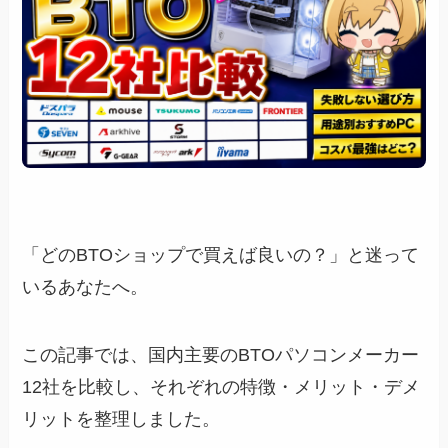
ト
ポイント1：やりたいゲームから逆算する
ポイント2：予算から「帯」を決める
ポイント3：サポート体制を確認する
ポイント4：納期を確認する
ポイント5：カスタマイズ性を確認する
ポイント6：セール・クーポン活用
よくある質問（FAQ）｜10選
目的別のおすすめメーカーまとめ！
「どのBTOショップで買えば良いの？」と迷って
メーカー別の詳しい解説が見たい方はこちらの
いるあなたへ。
記事！
この記事では、国内主要のBTOパソコンメーカー
12社を比較し、それぞれの特徴・メリット・デメ
リットを整理しました。