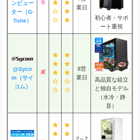
ンピュー
業日
ター（G-
初心者・サポ
Tune）
ート重視
8営
@Syco
業日
m（サイ
高品質な組立
コム）
と独自モデル
（水冷・静
音）
2～7