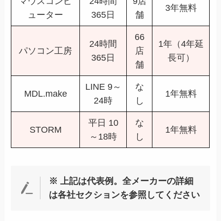
マウスコンピ
24時間
9店
3年無料
ューター
365日
舗
66
24時間
1年（4年延
パソコン工房
店
365日
長可）
舗
LINE 9～
な
MDL.make
1年無料
24時
し
平日 10
な
STORM
1年無料
～18時
し
※ 上記は代表例。全メーカーの詳細
は各社セクションを参照してください