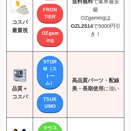
送料無料
で業界最安
級
FRON
TIER
OZgamingは
コスパ
OZL2514
で5000円引
最重視
OZgam
き！
ing
STOR
M（ス
トー
高品質パーツ・配線
ム）
美・長期使用
に強い
品質＋
コスパ
TSUK
UMO
マウス