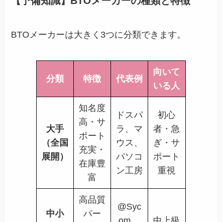
【予備知識】BTOメーカーの種類と特徴
BTOメーカーは大きく3つに分類できます。
向いて
分類
特徴
代表例
いる人
知名度
ドスパ
初心
高・サ
大手
ラ、マ
者・急
ポート
（全国
ウス、
ぎ・サ
充実・
展開）
パソコ
ポート
在庫豊
ン工房
重視
富
高品質
@Syc
中小
パー
om、
中上級