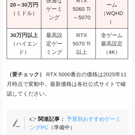
快適な
RTX
20～30万円
ーム
ゲーミ
5060 Ti
（ミドル）
（WQHD
ング
～5070
）
30万円以上
最高設
RTX
全ゲーム
（ハイエン
定ゲー
5070 Ti
最高設定
ド）
ミング
以上
（4K）
（要チェック）
RTX 5000番台の価格は2025年11
月時点で変動中。最新価格は各社公式サイトで確
認してください。
👉
関連記事：
予算別おすすめゲーミ
ングPC
（準備中）