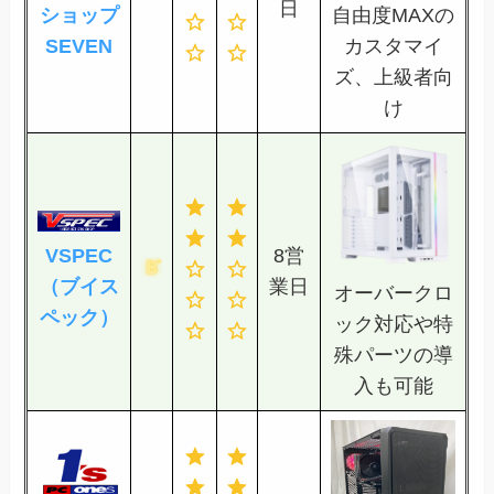
日
ショップ
自由度MAXの
SEVEN
カスタマイ
ズ、上級者向
け
VSPEC
8営
（ブイス
業日
オーバークロ
ペック）
ック対応や特
殊パーツの導
入も可能