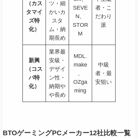
（カス
ツ・細
SEVE
者・こ
タマイ
かいカ
N、
だわり
ズ特
スタ
STOR
派
化）
ム・納
M
期長め
業界最
MDL.
新興
安級・
make
中級
（コス
デザイ
、
者・最
パ特
ン性・
OZga
安狙い
化）
納期や
ming
や長め
BTOゲーミングPCメーカー12社比較一覧