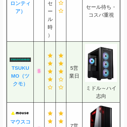
ロンティ
セ
セール待ち・
ア）
ー
コスパ重視
ル
時
）
TSUKU
5営
MO（ツ
業日
クモ）
ミドル～ハイ
志向
マウスコ
7営