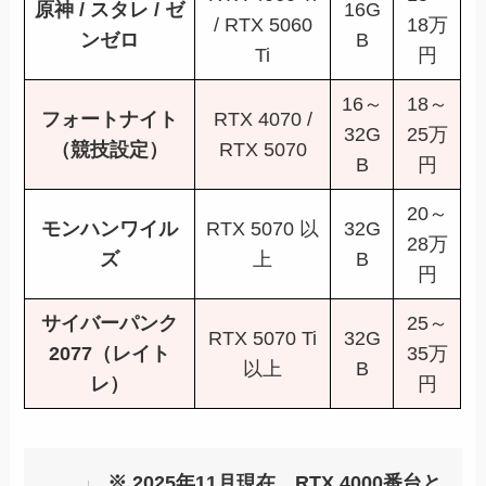
原神 / スタレ / ゼ
16G
/ RTX 5060
18万
ンゼロ
B
Ti
円
16～
18～
フォートナイト
RTX 4070 /
32G
25万
（競技設定）
RTX 5070
B
円
20～
モンハンワイル
RTX 5070 以
32G
28万
ズ
上
B
円
サイバーパンク
25～
RTX 5070 Ti
32G
2077（レイト
35万
以上
B
レ）
円
※ 2025年11月現在、RTX 4000番台と