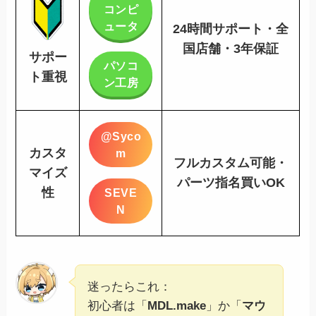
コンピ
ュータ
24時間サポート・全
国店舗・3年保証
サポー
パソコ
ト重視
ン工房
@Syco
カスタ
m
フルカスタム可能・
マイズ
パーツ指名買いOK
性
SEVE
N
迷ったらこれ：
初心者は「
MDL.make
」か「
マウ