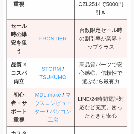
重視
OZL2514で5000円
引き
セール
台数限定セール時
時の爆
FRONTIER
の割引率が業界ト
安を狙
ップクラス
う
品質 ×
高品質パーツで安
STORM
/
コスパ
心感◎。信頼性で
TSUKUMO
両立
選ぶなら最有力
初心
MDL.make
/
マ
LINE/24時間電話対
者・サ
ウスコンピュー
応など充実。困っ
ポート
ター
/
パソコン
たときも安心
重視
工房
カスタ