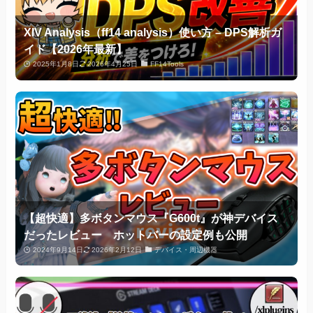
XIV Analysis（ff14 analysis）使い方 – DPS解析ガ
イド【2026年最新】
2025年1月8日
2026年4月25日
FF14Tools
【超快適】多ボタンマウス『G600t』が神デバイス
だったレビュー ホットバーの設定例も公開
2024年9月14日
2026年2月12日
デバイス・周辺機器