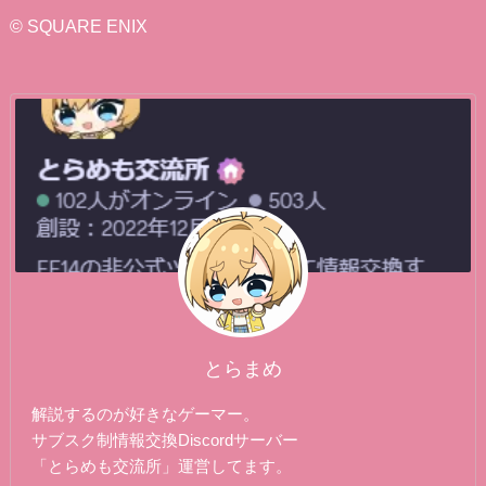
リ
© SQUARE ENIX
ー
とらまめ
解説するのが好きなゲーマー。
サブスク制情報交換Discordサーバー
「とらめも交流所」運営してます。