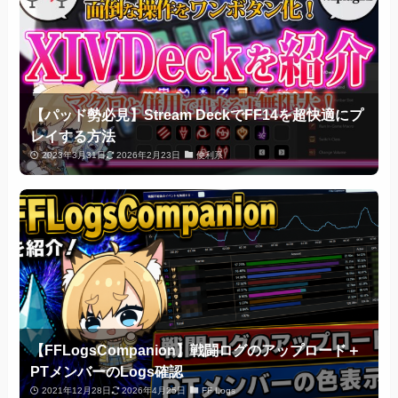
【パッド勢必見】Stream DeckでFF14を超快適にプ
レイする方法
2023年3月31日
2026年2月23日
便利系
【FFLogsCompanion】戦闘ログのアップロード＋
PTメンバーのLogs確認
2021年12月28日
2026年4月25日
FF Logs