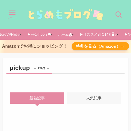
メニュー
ordVPN💻️✨️
▶FF14Tools🎮️
ホーム🏚️
▶オススメBTO14社🖥️✨️
▶No
Amazonでお得にショッピング！
特典を見る（Amazon）→
pickup
– tag –
新着記事
人気記事