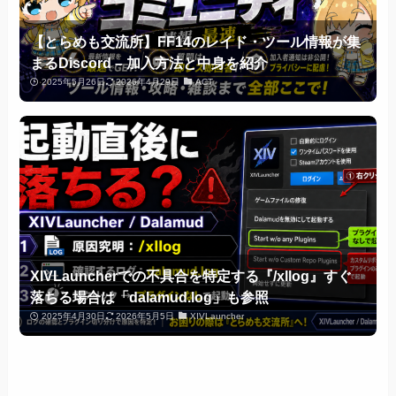
【とらめも交流所】FF14のレイド・ツール情報が集
まるDiscord – 加入方法と中身を紹介
2025年5月26日
2026年4月29日
ACT
XIVLauncherでの不具合を特定する『/xllog』すぐ
落ちる場合は「dalamud.log」も参照
2025年4月30日
2026年5月5日
XIVLauncher