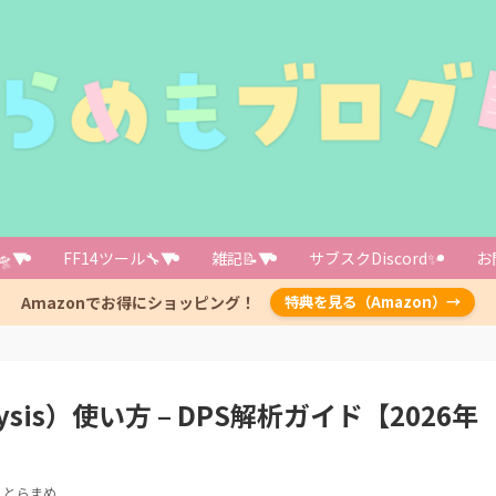
Logsから直接xivanalysisを開けるChrome拡張機能があり
感じ
🛸▼
FF14ツール🔧▼
雑記📝▼
サブスクDiscord✨️
お
イト「M-spec」があります 上位70名のスキル回しが一覧で確認可能
Amazonでお得にショッピング！
特典を見る（Amazon）→
例
→DPSをロスした内容をリストアップ
しの改善点を提案してくれます
軽減スキルを回すためのヒント
analysis）使い方 – DPS解析ガイド【2026年
「上手い人のログ」を観察する
を数件引っ張ってきて参考にする
2分バーストや6分バーストの内容を観察する
とらまめ