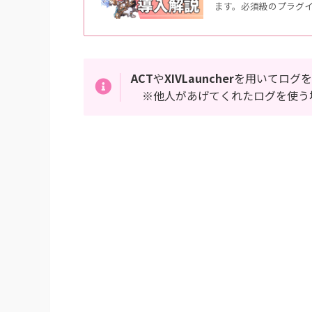
ます。必須級のプラグ
ACT
や
XIVLauncher
を用いてログを
※他人があげてくれたログを使う