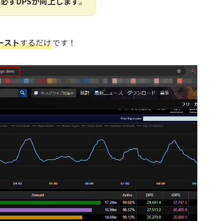
ば
必ずDPSが向上します
。
ースト
するだけ
です！