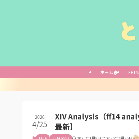
【めっちゃラク】FF
使用感はこんな
どんな人向けか
ホーム🏠
FF14
他にも便利なサ
ログを解析した
チェックリスト
提案→スキル回
軽減→効率良く
XIV Analysis（ff14 
2026
上手くなるには
4/25
最新】
上手い人のログ
タイムラインで
FF14
FF14Tools
2025年1月8日
2026年4月25日