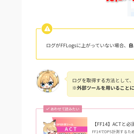
ログがFFLogsに上がっていない場合、
自
ログを取得する方法として
※外部ツールを用いること
あわせて読みたい
【FF14】ACTと
FF14でDPS計測す