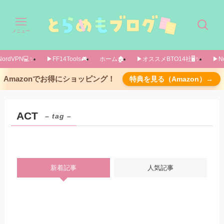
メニュー
ordVPN💻️✨️
▶FF14Tools🎮️
ホーム🏚️
▶オススメBTO14社🖥️✨️
▶No
Amazonでお得にショッピング！
特典を見る（Amazon）→
ACT
– tag –
新着記事
人気記事