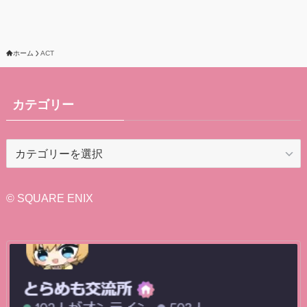
ホーム
ACT
カテゴリー
カ
テ
ゴ
リ
© SQUARE ENIX
ー