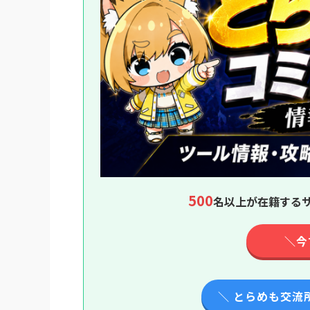
500
名以上が在籍するサ
＼今
＼ とらめも交流