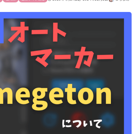
タブ コンテンツごとの設定をするための項目
目にチェックを入れることで有効化できます
ドラッグ＆ドロップで 「プレイヤー」でも並べ替え可能
目の詳細設定ボタン（歯車マーク） ソフトマーカーもココで
ntの代用品とするためには ソフトオートマーカーをオフにする
rface 日本語化の設定はココ
の設定 ソフトオートマーカーはこちらで
/30追記)ソフトマーカーの座標・大きさ・点滅表示・色の変更などの項目が
9/18追記】「タイムライン」 自動でタイムラインを記録し、自分で使用で
（ファインダー） AetherCompassやウルスカの代用品
ットボックス（Avariceみたいな）
8追記】「設定」タブ