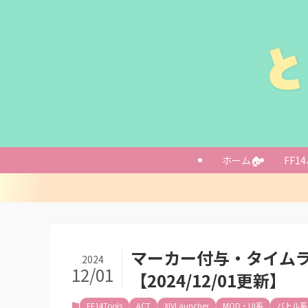
【2024/05
本家ページ
Lemegeton
ホーム🏠
FF14
このプラグイン
使用を始める前
(2023/07
レイドでマーカー
絶オメガでの使
マーカー付与・タイムライ
レーダー機能
2024
12/01
【2024/12/01更新】
導入方法
2024/05/
FF14Tools
ACT
XIVLauncher
MOD・UI系
バトル系