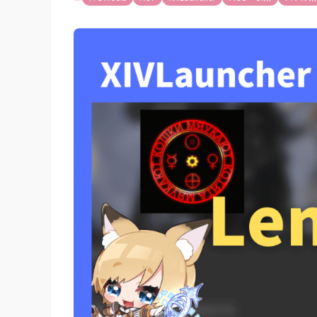
「コンテンツ」
各レイドの各項
優先度の変更は
各レイドの各項
Triggeve
「設定」タブ
クイックトグル
User Inte
オートマーカー
(2023/04
「その他」タブ
デバッガー
【2023/0
その他 レーダー
視覚的な強化 ヒ
【2023/09/1