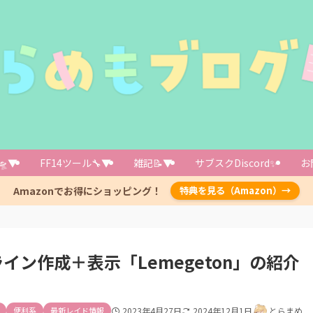
/23追記】絶オメガ野良主流（リリードール）の設定方法
での設定
🛸▼
FF14ツール🔧▼
雑記📝▼
サブスクDiscord✨️
お
で出来ること
に 設定タブ＞クイックトグル＞描画とオーバーレイをONに
Amazonでお得にショッピング！
特典を見る（Amazon）→
/05追記)手動でソフトマーカーを付与するコマンド
付与 Triggeventの代用品になりうる
用例（ソフトオートマーカー・自分にしか見えない設定）
ン作成＋表示「Lemegeton」の紹介
24更新 カスタムプラグインリポジトリで導入します
便利系
最新レイド情報
2023年4月27日
2024年12月1日
とらまめ