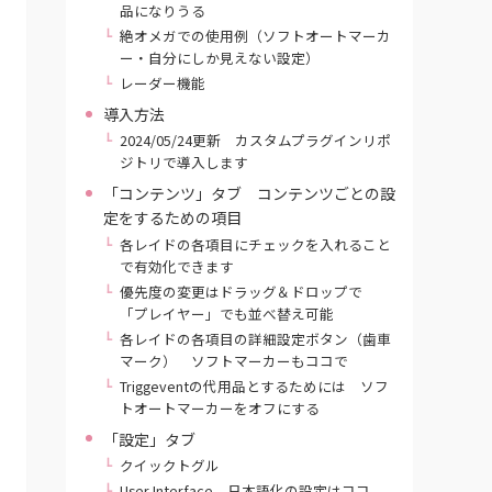
品になりうる
絶オメガでの使用例（ソフトオートマーカ
ー・自分にしか見えない設定）
レーダー機能
導入方法
2024/05/24更新 カスタムプラグインリポ
ジトリで導入します
「コンテンツ」タブ コンテンツごとの設
定をするための項目
各レイドの各項目にチェックを入れること
で有効化できます
優先度の変更はドラッグ＆ドロップで
「プレイヤー」でも並べ替え可能
各レイドの各項目の詳細設定ボタン（歯車
マーク） ソフトマーカーもココで
Triggeventの代用品とするためには ソフ
トオートマーカーをオフにする
「設定」タブ
クイックトグル
User Interface 日本語化の設定はココ