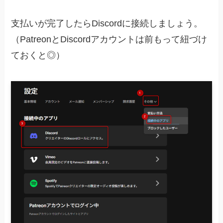
支払いが完了したらDiscordに接続しましょう。
（PatreonとDiscordアカウントは前もって紐づけ
ておくと◎）