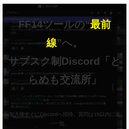
FF14ツールの“
最前
線
”へ。
サブスク制Discord「と
らめも交流所」
加入後すぐにDiscordへ招待。質問は1h以内に返
信。