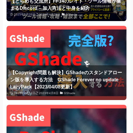
【とらめも交流所】FF14のレイド・ツール情報が集
まるDiscord – 加入方法と中身を紹介
2025年5月26日
2026年4月29日
GShade
【Copyright問題も解決】GShadeのスタンドアロー
ン版を導入する方法 GShade Forever no update
LazyPack【2023/04/08更新】
2023年2月11日
2023年4月8日
GShade