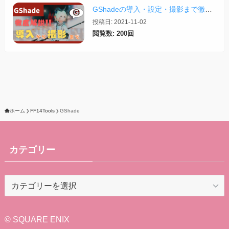
GShadeの導入・設定・撮影まで徹底解説！【2026/03/25更新】
投稿日: 2021-11-02
閲覧数: 200回
ホーム
FF14Tools
GShade
カテゴリー
カ
テ
ゴ
リ
© SQUARE ENIX