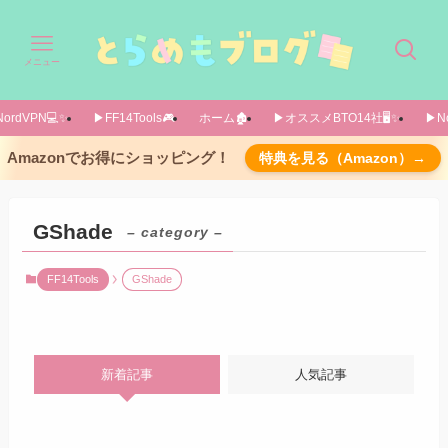
メニュー
ordVPN💻️✨️
▶FF14Tools🎮️
ホーム🏚️
▶オススメBTO14社🖥️✨️
▶No
Amazonでお得にショッピング！
特典を見る（Amazon）→
GShade
– category –
FF14Tools
GShade
新着記事
人気記事