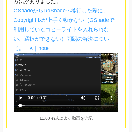
方法がありました。
GShadeからReShadeへ移行した際に、
Copyright.fxが上手く動かない（GShadeで
利用していたコピーライトを入れられな
い、選択ができない）問題の解決につい
て。｜K｜note
11:03 有志による動画を追記