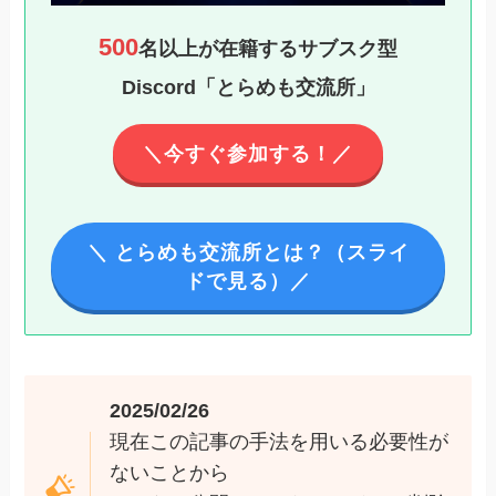
shadersフォルダにコピーしてしまえばOK
500
名以上が在籍するサブスク型
6. gshade-presetsフォルダの名称をreshade-
Discord「とらめも交流所」
presetsに書き換えます
ない場合は配置してからでも書き換えましょう
＼今すぐ参加する！／
7. このシェーダーをreshade-shaders\shadersフ
ォルダに配置します
ファイル名「KeepUI.fx」
8. この3つのシェーダーをreshade-
＼ とらめも交流所とは？（スライ
shaders\shadersフォルダに配置します
ドで見る）／
9. GShadeを削除しましょう
終了です。お疲れ様でした。
あとがき
2025/02/26
現在この記事の手法を用いる必要性が
ないことから