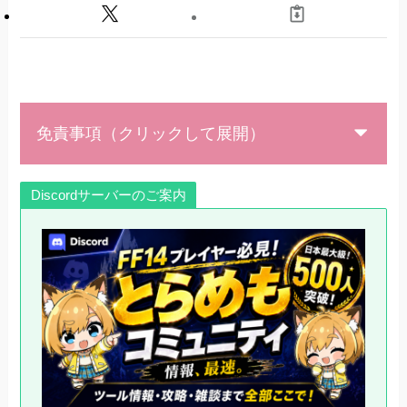
ておく
GShadeのフォルダにgshade-shadersフォルダ
があり、FF14のgameフォルダにgshade-prests
フォルダがあります
3. gameフォルダ内のdxgi.dllを削除する（もし
免責事項（クリックして展開）
d3d11.dllがあればそれも削除する）
【ここは慎重に行ってください】C:\Windowsに
dxgi.dllもしくはd3d11.dllがある場合はこの手順
Discordサーバーのご案内
はスキップしてください。
私の場合こんな感じで削除しました
4. ReShadeをffxiv_dx11.exeにインストール
こちらからダウンロードを
実際にインストールしてみます
5. gameフォルダ内にできたreshade-shadersフ
ォルダの内容をgshade-shadersフォルダの内容
と置き換え
gshade-shadersフォルダの中身をreshade-