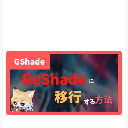
【オススメ】画像編集ツールを使用し、ロゴの
画像を後から貼り付ける Canvaがオススメ
【初心者向け】撮影したスクリーンショットを
「Logo.ForFan」で編集する
【上級者向け】コード書き換えを行う
【代替案】png画像を常に手前表示させること
で擬似的にコピーライトとして使用する
【上級者向け】GShadeが壊れる前のバージョ
ンを導入する（作者が怒ってたやつ）
0. Gshadeはまだアンインストールしない。
アンインストールするのは最後
1. ffxiv_dx11.exeの場所を特定します
デフォルトであれば「C:\Program Files
(x86)\SquareEnix\FINAL FANTASY XIV – A
Realm Reborn\game」
2. C:\Program Files\GShade\gshade-shadersと
game\gshade-presetsフォルダをバックアップし