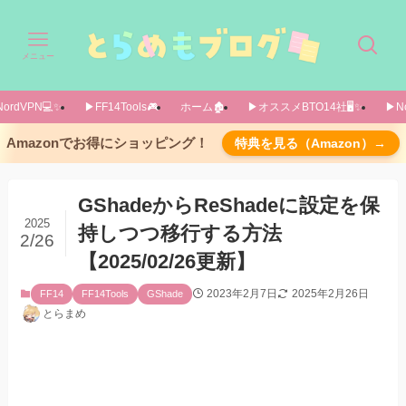
メニュー
ordVPN💻️✨️
▶FF14Tools🎮️
ホーム🏚️
▶オススメBTO14社🖥️✨️
▶No
前置き
Amazonでお得にショッピング！
特典を見る（Amazon）→
【2023/02/08追記】参考になるnoteがありまし
たので紹介
GShadeからReShadeに設定を保
【2023/02/08追記】また別のガイドがありまし
2025
持しつつ移行する方法
た
2/26
移行する理由
【2025/02/26更新】
この記事を書く際に参考にしたページ→rika氏
2023年2月7日
2025年2月26日
FF14
FF14Tools
GShade
によるページ
とらまめ
こんな感じで移行できました！
【2023/02/11追記】Copyrightが使えない件につ
いて
はじめに ロゴ画像(pngファイル)の場所