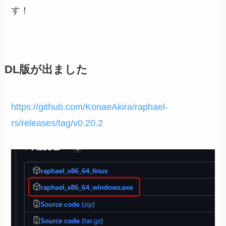
す！
DL版が出ました
https://github.com/KonaeAkira/raphael-
rs/releases/tag/v0.20.2