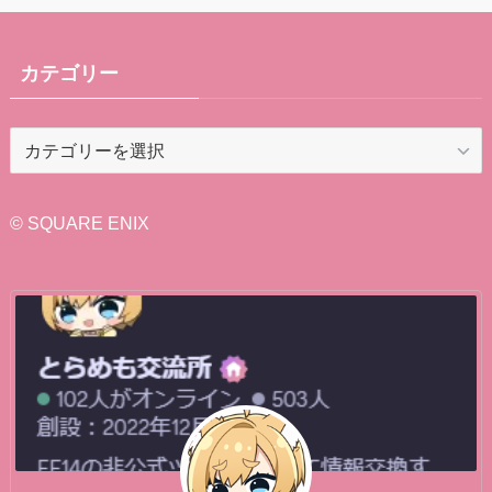
カテゴリー
カ
テ
ゴ
リ
© SQUARE ENIX
ー