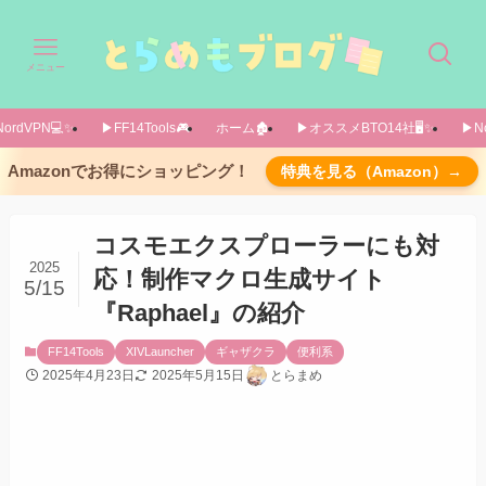
メニュー
ordVPN💻️✨️
▶FF14Tools🎮️
ホーム🏚️
▶オススメBTO14社🖥️✨️
▶No
使い方は簡単！
Amazonでお得にショッピング！
特典を見る（Amazon）→
飯・薬なしのステータスさえしっかり入力すれ
ばOK!
コスモエクスプローラーにも対
DL版が出ました
2025
応！制作マクロ生成サイト
5/15
ツールの話は以下
『Raphael』の紹介
Artisanで使うには
FF14Tools
XIVLauncher
ギャザクラ
便利系
2025年4月23日
2025年5月15日
とらまめ