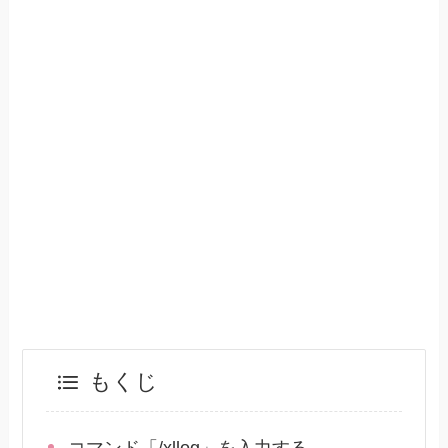
もくじ
コマンド「/xllog」を入力する