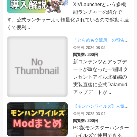
XIVLauncherという多機
能ランチャーの紹介で
す。公式ランチャーより軽量化されているので起動も速
くて便利...
「とらめも交流所」の報告 2026/08/03
公開日: 2026-08-05
閲覧数: 300回
新コンテンツとアップデ
ートが重なった一週間 ク
レセントアイル北征編の
実装直後に公式Dalamud
アップデートが...
【モンハンワイルズ】人気Modまとめ記事！【2026/03更新】
公開日: 2025-03-04
閲覧数: 200回
PC版モンスターハンター
ワイルズで使用できる