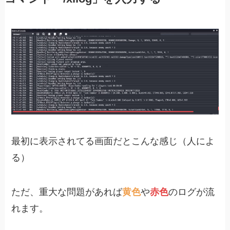
最初に表示されてる画面だとこんな感じ（人によ
る）
ただ、重大な問題があれば
黄色
や
赤色
のログが流
れます。