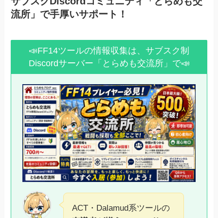
サブスクDiscordコミュニティ「とらめも交
流所」で手厚いサポート！
📣FF14ツールの情報収集は、サブスク制
Discordサーバー「とらめも交流所」で📣
ACT・Dalamud系ツールの