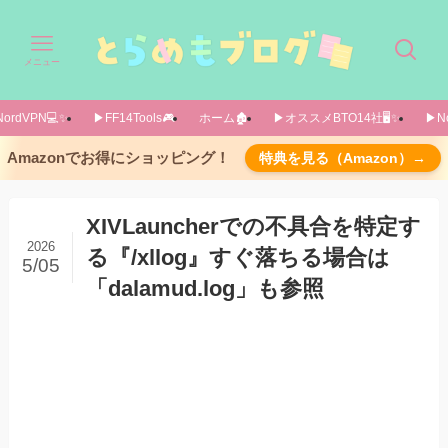
メニュー
ordVPN💻️✨️
▶FF14Tools🎮️
ホーム🏚️
▶オススメBTO14社🖥️✨️
▶No
コマンド「/xllog」を入力する
Amazonでお得にショッピング！
特典を見る（Amazon）→
プルダウンメニューから「Error」や「Fatal」を
選択すれば抽出できる
XIVLauncherでの不具合を特定す
クラッシュしてしまった場合は
2026
る『/xllog』すぐ落ちる場合は
5/05
/xllogを使う前に落ちてしまう場合
「dalamud.log」も参照
プラグインなしで起動/カスタムリポジトリのプ
ラグインのみなしで起動 する方法
もし解決しない場合は
サブスクDiscordコミュニティ「とらめも交流
所」で手厚いサポート！