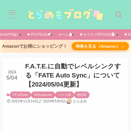
メニュー
ordVPN💻️✨️
▶FF14Tools🎮️
ホーム🏚️
▶オススメBTO14社🖥️✨️
▶No
概要
Amazonでお得にショッピング！
特典を見る（Amazon）→
システムからDalamud設定を開く
試験的機能タブでURLを入力
F.A.T.E.に自動でレベルシンクす
「すべてのプラグイン」から検索しインストー
2024
る「FATE Auto Sync」について
ル
5/04
【2024/05/04更新】
F.A.T.E.周回のときはストレスフリーになりそう
あとがき
FF14Tools
XIVLauncher
バトル系
便利系
2022年11月14日
2024年5月4日
とらまめ