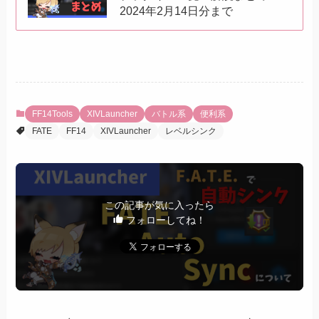
2024年2月14日分まで
FF14Tools
XIVLauncher
バトル系
便利系
FATE
FF14
XIVLauncher
レベルシンク
この記事が気に入ったら
フォローしてね！