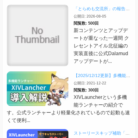
「とらめも交流所」の報告 2026/08/03
公開日: 2026-08-05
閲覧数: 500回
新コンテンツとアップデ
ートが重なった一週間 ク
レセントアイル北征編の
実装直後に公式Dalamud
アップデートが...
【2025/12/12更新】多機能ランチャー「XIVLauncher」の導入方法・使い方について
公開日: 2021-12-22
閲覧数: 300回
XIVLauncherという多機
能ランチャーの紹介で
す。公式ランチャーより軽量化されているので起動も速
くて便利...
ストーリースキップ補助「TextAdvance」について【2025/05/21更新】