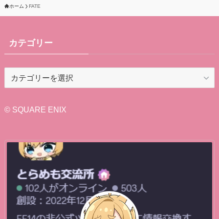
ホーム
FATE
カテゴリー
カ
テ
ゴ
リ
© SQUARE ENIX
ー