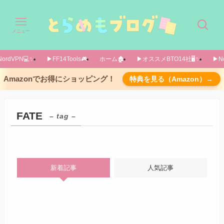
メニュー
ordVPN💻️✨️
▶FF14Tools🎮️
ホーム🏚️
▶オススメBTO14社🖥️✨️
▶No
Amazonでお得にショッピング！
特典を見る（Amazon）→
FATE
– tag –
新着記事
人気記事