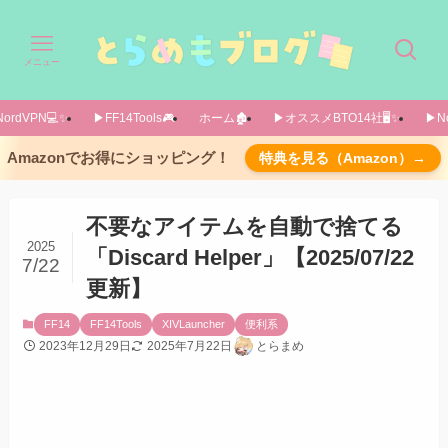
メニュー
ordVPN💻️✨️
▶FF14Tools🎮️
ホーム🏚️
▶オススメBTO14社🖥️✨️
▶No
導入方法
Amazonでお得にショッピング！
特典を見る（Amazon）→
カスタムプラグインリポジトリを使用します
「すべてのプラグイン」で「Discard Helper」
不要なアイテムを自動で捨てる
をインストール
2025
「Discard Helper」【2025/07/22
7/22
設定ウィンドウ(/discardconfig)の説明
更新】
Items to Discardタブ 登録されているアイテム
一覧があります
FF14
FF14Tools
XIVLauncher
便利系
Excluded Charactersタブ（キャラごとの除外設
2023年12月29日
2025年7月22日
とらまめ
定）
Experimental Settingsタブ（試験的機能タブ）
実際に使用する際には