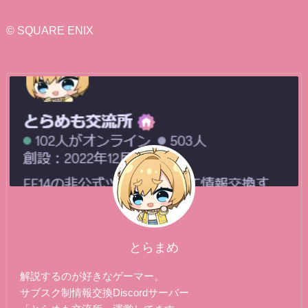
ゴ
リ
© SQUARE ENIX
ー
とらまめ
解説するのが好きなゲーマー。
サブスク制情報交換Discordサーバー