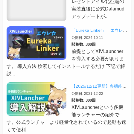
レセントアイル北征編の
実装直後に公式Dalamud
アップデートが...
「Eureka Linker」 エウレカでの便利プラグイン【2024/10/11更新】
公開日: 2024-10-11
閲覧数: 300回
前提としてXIVLauncher
を導入する必要がありま
す。 導入方法 検索してインストールするだけ 下記で解
説...
【2025/12/12更新】多機能ランチャー「XIVLauncher」の導入方法・使い方について
公開日: 2021-12-22
閲覧数: 300回
XIVLauncherという多機
能ランチャーの紹介で
す。公式ランチャーより軽量化されているので起動も速
くて便利...