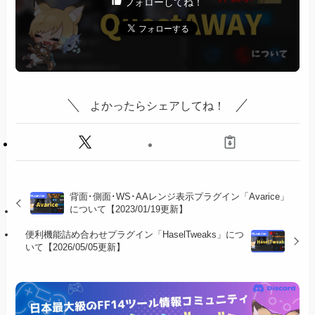
フォローしてね！
よかったらシェアしてね！
背面･側面･WS･AAレンジ表示プラグイン「Avarice」
について【2023/01/19更新】
便利機能詰め合わせプラグイン「HaselTweaks」につ
いて【2026/05/05更新】