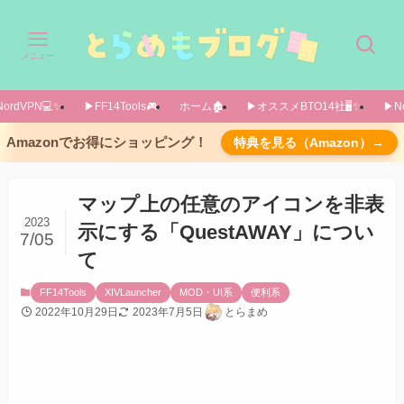
メニュー
ordVPN💻️✨️
▶FF14Tools🎮️
ホーム🏚️
▶オススメBTO14社🖥️✨️
▶No
概要
Amazonでお得にショッピング！
特典を見る（Amazon）→
導入方法
設定画面
マップ上の任意のアイコンを非表
2023
Global settingsタブ
示にする「QuestAWAY」につい
7/05
Per-zone settingsタブ
て
あとがき
FF14Tools
XIVLauncher
MOD・UI系
便利系
2022年10月29日
2023年7月5日
とらまめ