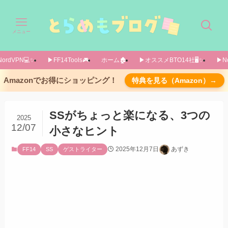
メニュー
ordVPN💻️✨️
▶FF14Tools🎮️
ホーム🏚️
▶オススメBTO14社🖥️✨️
▶No
はじめに
Amazonでお得にショッピング！
特典を見る（Amazon）→
3つのヒント
1. ”こんな感じを撮りたいな”を決めてみる
SSがちょっと楽になる、3つの
2025
2. イメージに合いそうな“雰囲気”を選んでみる
12/07
小さなヒント
3. ちょっと位置や視線を動かしてみる
2025年12月7日
あずき
FF14
SS
ゲストライター
おわりに