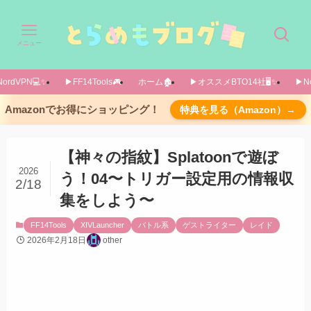
メニュー
ordVPN💻️✨️
▶FF14Tools🎮️
ホーム🏚️
▶オススメBTO14社🖥️✨️
▶No
次回予告
Amazonでお得にショッピング！
特典を見る（Amazon）→
はじめに
簡易フローチャート
【神々の指紋】Splatoonで遊ぼ
3種のかたちを作れるようにはなったけど
2026
う！04〜トリガー設定用の情報収
2/18
呼称の再定義
集をしよう〜
よく使うトリガー解説
FF14Tools
XIVLauncher
バトル系
ゲストライター
レイド
『狭義のトリガー』
2026年2月18日
other
『条件付き要素』
『～～をトリガーにする』系
なにがトリガーとして使えるの？