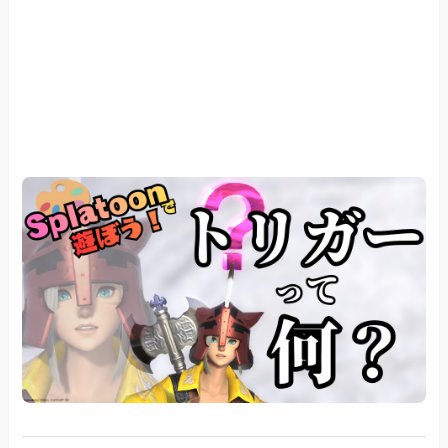
画面の構成
『Show at log message』
『Hide at log message』
現実的なトリガーの使い方まとめ
どんなログがトリガーとして使われるか
詠唱の文章ログ
セリフそのもの
CastID
VFX
buff
MapEffect
ActionEffect
結局のところ・・・・
ログの探し方
ログ画面を別窓に分けて表示したい
実際にログからトリガーを拾ってみよう