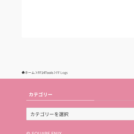
ホーム
FF14Tools
FF Logs
カテゴリー
カ
テ
ゴ
リ
© SQUARE ENIX