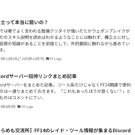
工士って本当に弱いの？
では巷でよく言われる整備クリダイが強いだとかウェポンブレイクが
だのスキル説明を読めばわかるようなことには触れず、機工士に対し
低限の知識があることを前提として、外的要因に触れながら進めてい
す。
25年12月2日
2025年12月7日
FF Logs
scordサーバー招待リンクまとめ記事
scordサーバーをまとめた記事。 ツール系だけじゃなくFF14関連で便利
のは一通りまとめておきます。 「これもあったほうが良くない？」と
ものはコメントにてい...
25年8月9日
FF Logs
らめも交流所】FF14のレイド・ツール情報が集まるDiscord