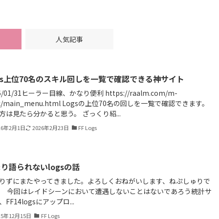
人気記事
gs上位70名のスキル回しを一覧で確認できる神サイト
6/01/31ヒーラー目線、かなり便利 https://raalm.com/m-
ec/main_menu.html Logsの上位70名の回しを一覧で確認できます。
方は見たら分かると思う。 ざっくり紹...
26年2月1日
2026年2月23日
FF Logs
り語られないlogsの話
ずにまたやってきました。よろしくおねがいします、ねぷしゅりで
 今回はレイドシーンにおいて遭遇しないことはないであろう統計サ
FF14logsにアップロ...
25年12月15日
FF Logs