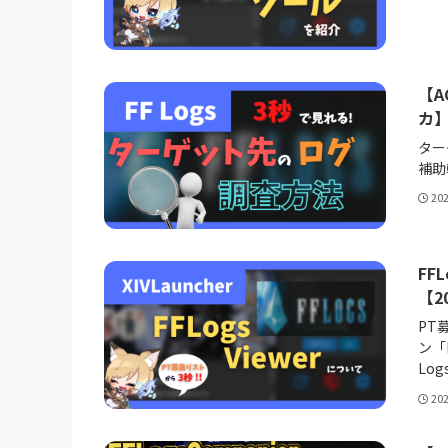
【A
カ
ター
補助
20
FF
【2
PT
ン「
Lo
20