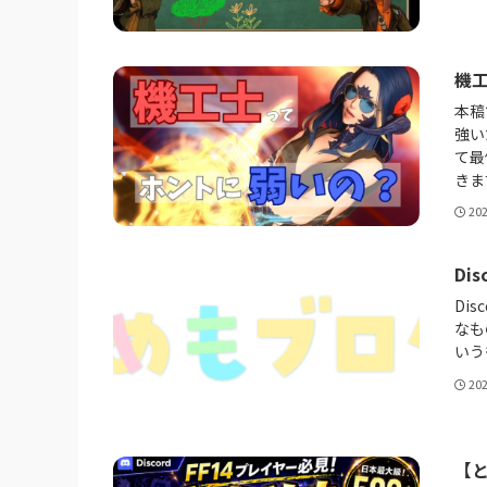
機
本稿
強い
て最
きま
20
Di
Di
なも
いう
20
【と