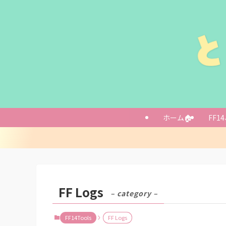
ホーム🏠
FF14
FF Logs
– category –
FF14Tools
FF Logs