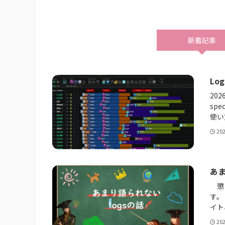
新着記事
Lo
202
sp
使い
20
あま
懲り
す。
イト、
20