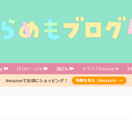
🛸▼
FF14ツール🔧▼
雑記📝▼
サブスクDiscord✨️
お
Amazonでお得にショッピング！
特典を見る（Amazon）→