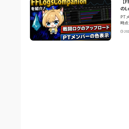
【F
のL
PT
時点
20