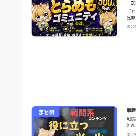
– 
「と
是非
20
戦闘
戦闘
XIV
20