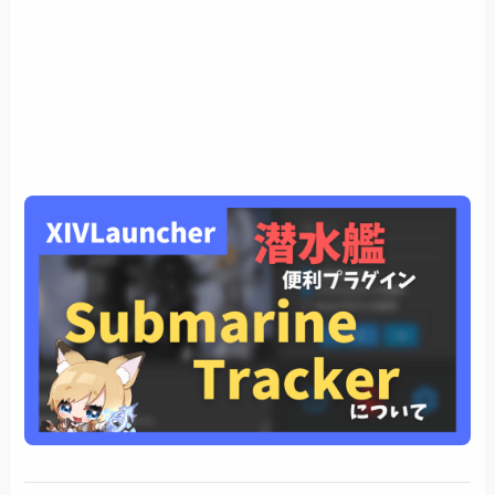
獲得品などを管理するオーバーレイ「Loot
Window」「/sloot」
効率のよいルートを教えてくれる「Builder
Window」「/sbuilder」
4隻にするための最短ルート表示「Helpy
Window」
設定用オーバーレイ「Config Window」
あとがき