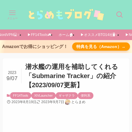
メニュー
ordVPN💻️✨️
▶FF14Tools🎮️
ホーム🏚️
▶オススメBTO14社🖥️✨️
▶No
前置き
Amazonでお得にショッピング！
特典を見る（Amazon）→
私自身は潜水艦をやっていません
導入方法
潜水艦の運用を補助してくれる
「すべてのプラグイン」でsubmarineなどと検
2023
「Submarine Tracker」の紹介
9/07
索
【2023/09/07更新】
オーバーレイごとの紹介
各オーバーレイの右下に、別のオーバーレイを
FF14Tools
XIVLauncher
ギャザクラ
便利系
2023年8月19日
2023年9月7日
とらまめ
開くためのボタンがあります
潜水艦の帰還を管理するオーバーレイ
全体の管理オーバーレイ「Tracker Window」
「/stracker」