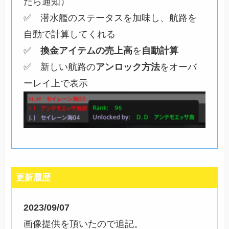
たら通知）
✅ 潜水艦のステータスを加味し、航路を
自動で計算してくれる
✅
換金アイテムの売上高
を
自動計算
✅ 新しい航路の
アンロック方法
をオーバ
ーレイ上で表示
更新履歴
2023/09/07
画像提供を頂いたので追記。