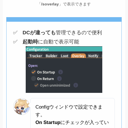
「
/soverlay
」で表示できます
✅
DCが違っても
管理できるので便利
✅
起動時
に自動で表示可能
Configウィンドウで設定できま
す。
On Startup
にチェックが入ってい