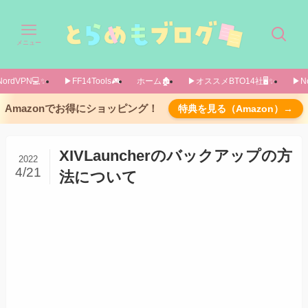
メニュー
ordVPN💻️✨️
▶FF14Tools🎮️
ホーム🏚️
▶オススメBTO14社🖥️✨️
▶No
XIVLauncherのバックアップ方法
Amazonでお得にショッピング！
特典を見る（Amazon）→
XIVLauncherは2つのフォルダから成り立ってい
る
XIVLauncherのバックアップの方
2022
プラグインなどを管理しているフォルダの場所
4/21
法について
バックアップの復元方法
最後に