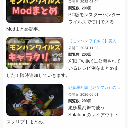
公開日: 2025-03-04
閲覧数: 200回
PC版モンスターハンター
ワイルズで使用できる
Modまとめ記事。
【モンハンワイルズ】美人・かわいいキャラクリレシピまとめ＋その他オススメの設定など
公開日: 2024-11-02
閲覧数: 200回
X(旧:Twitter)に公開されて
いるレシピ例をまとめま
した！随時追加していきます。
絶妖星乱舞（絶ケフカ）のSplatoonレイアウト・スクリプトまとめ
公開日: 2026-06-01
閲覧数: 200回
絶妖星乱舞で使う
Splatoonのレイアウト・
スクリプトまとめ。