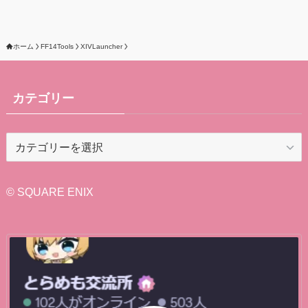
ホーム
FF14Tools
XIVLauncher
カテゴリー
カ
テ
ゴ
リ
© SQUARE ENIX
ー