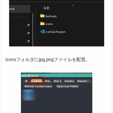
iconsフォルダにjpg,pngファイルを配置。