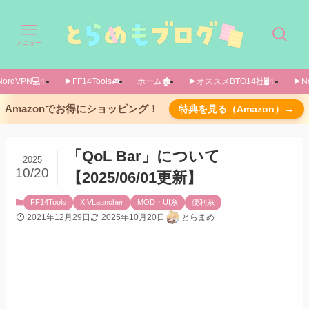
メニュー
ordVPN💻️✨️
▶FF14Tools🎮️
ホーム🏚️
▶オススメBTO14社🖥️✨️
▶No
カンタンにアイコンを設定できる方法
Amazonでお得にショッピング！
特典を見る（Amazon）→
アイコンリストで左クリック→設定したいボタ
ンの上で右クリック
「QoL Bar」について
2025
自分でアイコンを用意して設定する方法
10/20
【2025/06/01更新】
導入方法
FF14Tools
XIVLauncher
MOD・UI系
便利系
機能説明
2021年12月29日
2025年10月20日
とらまめ
メインの設定画面の説明
とらまめの設定を丸コピする方法
前提条件
丸コピ（Import）方法
ギアセット番号を揃えなくても良い