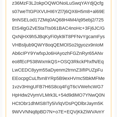
z36MzF3L2okpOQWONoiLuSwqYAYdjQcfg
s07weTtGPiXVUHI6YZl7j6QX6H5m8+al69E
9nNSELod17ZMq0AQ68H4M4/q95ebj2/725
EtS4lgGZvE5taTts061BAC4noHc+3Fj6JC/G
QxNjHX9h5JBqKyFi0yk9iT8PFNvYgcamFys
VHBsljub9QWY8oqQEMOlSo2Igyozx9nIoM
Ab6cIPY9YwfxpJo6HAyozhFGZnRyr65ANv
eo8fEcP538WxmkQS+OSQ3RkckPhxfN/Eq
LwCEDC8yym55aDyenm2trnnZ3IfIPUZpFu
EEocpgCuLftvn8YRp5B9exHVmc5tbkMFMe
1vzv3HngUFB7H6S8cq4FgT6cVWehcWG7
HpHdw2VymVLMrk3L+54d9diMO7YNwQ0N
HCtObr1dhMS8ITy5iVlqVDsPQDlbrJaym5K
9WVVNNq8pBD7N+o7E+EQVjKkZiWVAmY