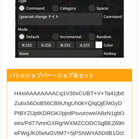
バトルジョブバー－ジョブ名セット
H4sIAAAAAAAACq1V30vCUBT+V+Ta41jbd
Zu6x56DoB56CB9UhgUh0kYQIqQjEMGyD
PtBYZlJptKDRGK//pjrdPsvurcwe/A8xN1gbO
ees/Pd77vnnGXRgrWXMZCODCSgBEZ69n
eFWgJK05eluGVtM7+5jPSNWYA5DdB1Dct