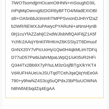
7iWOTsomdjjrHOcamOtHNN+mSoughD3IL
mPqMqOwvvg8zDGR6yBFTO4/MadEXIOBl
sllI+OA5nbbJctmmhTMPPSvvonDJHhYfZaZ
b2WR/6EWXJuPAwycPYARuNi+aNnsHynB
0lrj1cuYfAZZahijC2xdWJlsbNfiQAIF6jZ1A5f
Ychfc2AAqY6nKFRHKmZ6KSSiy2T8Dmuuf
GnNX20Y7vPIcUoHyi1Qw0H4qkMLim7DFq
D77uD57PwbiJahrMpaLWpQ1/uKt5vR2HFi
Q344Tx2Bb9X7yP/IuLM3zGsjfBTgX/kYKT4
Vd4UFHAUeUxJSUTqdTCehJqaQiqYoEe0A
790+y9hwNZ4S3cg5uQPdxJ3bP5uUOWNA
h8hNfAEbqdZq4EgAA