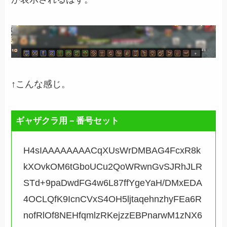
↑こんな感じ。
ギャザクラ用－番号セット
H4sIAAAAAAAACqXUsWrDMBAG4FcxR8k
kXOvkOM6tGboUCu2QoWRwnGvSJRhJLR
STd+9paDwdFG4w6L87ffYgeYaH/DMxEDA
4OCLQfK9IcnCVxS4OH5ljtaqehnzhyFEa6R
nofRlOf8NEHfqmlzRKejzzEBPnarwM1zNX6