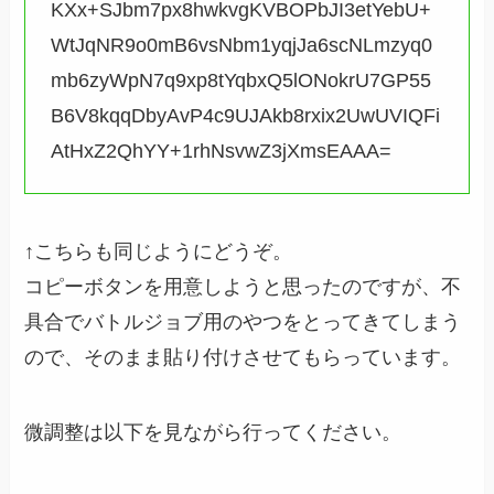
KXx+SJbm7px8hwkvgKVBOPbJI3etYebU+
WtJqNR9o0mB6vsNbm1yqjJa6scNLmzyq0
mb6zyWpN7q9xp8tYqbxQ5lONokrU7GP55
B6V8kqqDbyAvP4c9UJAkb8rxix2UwUVIQFi
AtHxZ2QhYY+1rhNsvwZ3jXmsEAAA=
↑こちらも同じようにどうぞ。
コピーボタンを用意しようと思ったのですが、不
具合でバトルジョブ用のやつをとってきてしまう
ので、そのまま貼り付けさせてもらっています。
微調整は以下を見ながら行ってください。