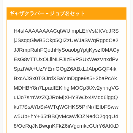
ギャザクラバー－ジョブ名セット
H4sIAAAAAAAACqtWUimpLEhVslJKVdJRS
jJSsqqGiwB5Okp5QIZzUWJaSWqRgpqCe2
JJRmpRahFQothHySoaobgYptjKyszI0MACy
EsG8vTTUxOLilNLFJIzEvPSUxWezVnxdPv
SpztWA+Uz/YEmGOgZ6ABxLJAbpGQF4ikl
BxcAJSx0TGJrdXBaYInDgpe9s5+2baPcAk
MDHBY8n7LpadtEKlhgiMOCp3tXv2ynhgVG
uIJo7srnWzZQJRoMjXHY8WJx4/Mdq6lggQ
kuT/SsAYbSi4WTqWCHKS5PrNr/fEIbFSww
w5Ub+hY+65tBBQvMcaWlOZNedO2gggU4
8/OeRqJNBwqnKFkZ6iiVgcmkcCUrY6AKkD