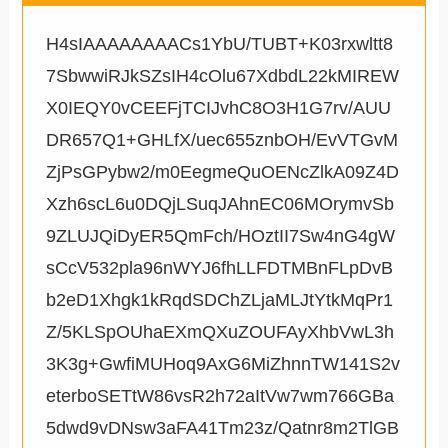
H4sIAAAAAAAACs1YbU/TUBT+K03rxwltt8
7SbwwiRJkSZsIH4cOlu67XdbdL22kMIREW
X0IEQY0vCEEFjTCIJvhC8O3H1G7rv/AUU
DR657Q1+GHLfX/uec655znbOH/EvVTGvM
ZjPsGPybw2/m0EegmeQuOENcZlkA09Z4D
Xzh6scL6u0DQjLSuqJAhnEC06MOrymvSb
9ZLUJQiDyER5QmFch/HOztII7Sw4nG4gW
sCcV532pla96nWYJ6fhLLFDTMBnFLpDvB
b2eD1Xhgk1kRqdSDChZLjaMLJtYtkMqPr1
Z/5KLSpOUhaEXmQXuZOUFAyXhbVwL3h
3K3g+GwfiMUHoq9AxG6MiZhnnTW141S2v
eterboSETtW86vsR2h72aItVw7wm766GBa
5dwd9vDNsw3aFA41Tm23z/Qatnr8m2TlGB