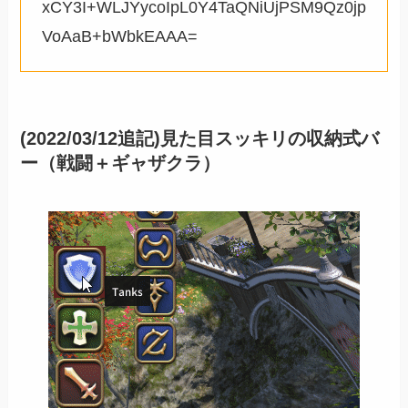
xCY3I+WLJYycoIpL0Y4TaQNiUjPSM9Qz0jp
VoAaB+bWbkEAAA=
(2022/03/12追記)見た目スッキリの収納式バ
ー（戦闘＋ギャザクラ）