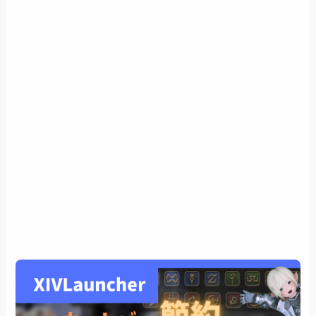
(2022/03/12追記)見た目スッキリの収納式バー
（戦闘＋ギャザクラ）
設定方法
#1などと表記されるバーの設定
中身（ボタン）の設定
(2022/10/07追記)Something Need Doingと組み
合わせる場合
マウスオーバーで任意の文字を表示する方法
Settingsタブ
(2022/06/11追記)戦闘中は非表示にする方法
Condition Setsタブ
Bar Managerタブ
終わりに