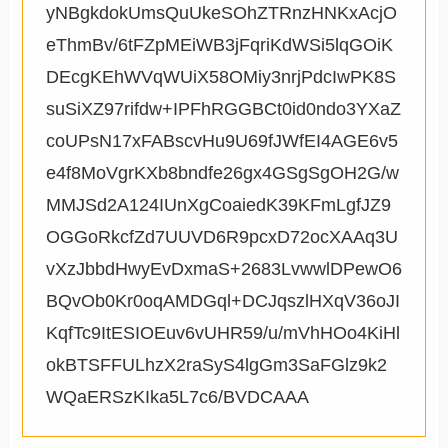
yNBgkdokUmsQuUkeSOhZTRnzHNKxAcjO
eThmBv/6tFZpMEiWB3jFqriKdWSi5lqGOiK
DEcgKEhWVqWUiX58OMiy3nrjPdcIwPK8S
suSiXZ97rifdw+IPFhRGGBCt0id0ndo3YXaZ
coUPsN17xFABscvHu9U69fJWfEI4AGE6v5
e4f8MoVgrKXb8bndfe26gx4GSgSgOH2G/w
MMJSd2A124IUnXgCoaiedK39KFmLgfJZ9
OGGoRkcfZd7UUVD6R9pcxD72ocXAAq3U
vXzJbbdHwyEvDxmaS+2683LvwwlDPewO6
BQvOb0Kr0oqAMDGql+DCJqszlHXqV36oJI
KqfTc9ItESIOEuv6vUHR59/u/mVhHOo4KiHl
okBTSFFULhzX2raSyS4lgGm3SaFGlz9k2
WQaERSzKIka5L7c6/BVDCAAA