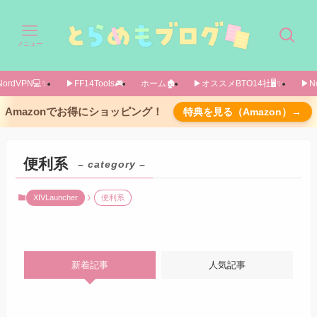
メニュー
ordVPN💻️✨️
▶FF14Tools🎮️
ホーム🏚️
▶オススメBTO14社🖥️✨️
▶No
Amazonでお得にショッピング！
特典を見る（Amazon）→
便利系
– category –
XIVLauncher
便利系
新着記事
人気記事