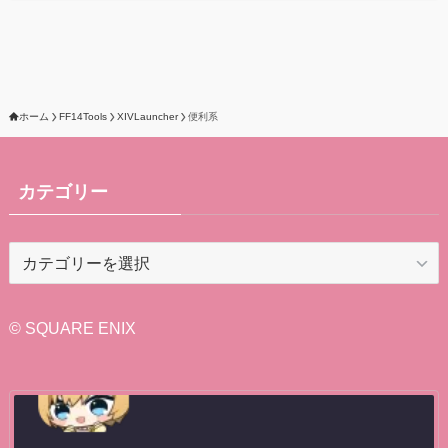
ホーム
FF14Tools
XIVLauncher
便利系
カテゴリー
カ
テ
ゴ
リ
© SQUARE ENIX
ー