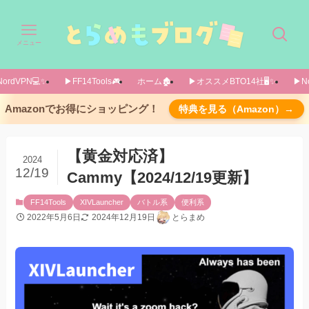
メニュー
ordVPN💻️✨️
▶FF14Tools🎮️
ホーム🏚️
▶オススメBTO14社🖥️✨️
▶No
プラグインを導入する前に→ウルトラワイドモ
Amazonでお得にショッピング！
特典を見る（Amazon）→
ニターも検討
ウルトラワイドモニターであればカメラハック
【黄金対応済】
を使わずとも広く見える
2024
12/19
Cammy【2024/12/19更新】
ウルトラワイドモニターの中でAmazon売れ筋1
位→「LG 34WP500-B」
FF14Tools
XIVLauncher
バトル系
便利系
湾曲型が良い方はこちら
2022年5月6日
2024年12月19日
とらまめ
導入方法
参考にしたページ
システムからDalamud設定を開く
試験的機能タブでURLを入力
プラグインリストで「Cammy」を検索し、イ