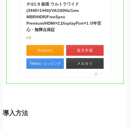
チ/21:9 曲面 ウルトラワイド
(3440×1440)/VA/160Hz/1ms
MBR/HDR/FreeSync
Premium/HDMI×2,DisplayPort×1 /3年安
心・無輝点保証
LG
Amazon
楽天市場
メルカリ
Yahooショッピング
ポチップ
導入方法