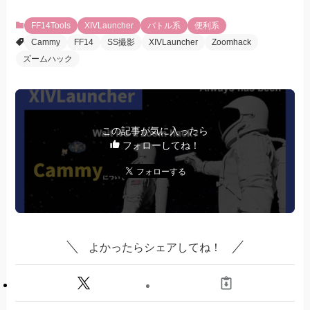
FF14Tools
XIVLauncher
バトル系
便利系
Cammy
FF14
SS撮影
XIVLauncher
Zoomhack
ズームハック
この記事が気に入ったら
フォローしてね！
よかったらシェアしてね！