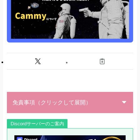
ンストール
使い方
(2022/06/04追記)1ホイールで動くカメラの距離
を変更する方法
2023/06/25追記 フリーカメラを使用する方法
最後に
免責事項（クリックして展開）
Discordサーバーのご案内