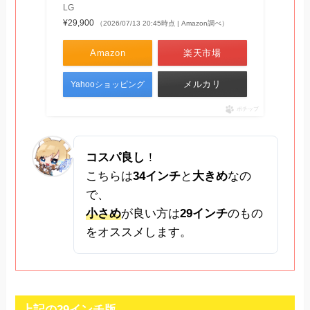
LG
¥29,900
（2026/07/13 20:45時点 | Amazon調べ）
Amazon
楽天市場
メルカリ
Yahooショッピング
ポチップ
コスパ良し
！
こちらは
34インチ
と
大きめ
なの
で、
小さめ
が良い方は
29インチ
のもの
をオススメします。
上記の29インチ版