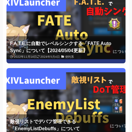
F.A.T.E.に自動でレベルシンクする「FATE Auto
Sync」について【2024/05/04更新】
2022年11月14日
2024年5月4日
便利系
敵視リストでデバフ管理できる
「EnemyListDebuffs」について