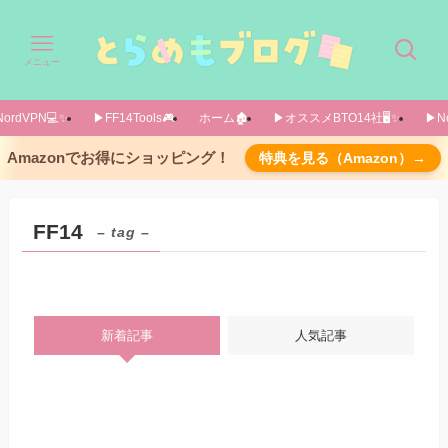
メニュー
ordVPN💻️✨️
▶FF14Tools🎮️
ホーム🏚️
▶オススメBTO14社🖥️✨️
▶No
Amazonでお得にショッピング！
特典を見る（Amazon）→
FF14
– tag –
新着記事
人気記事