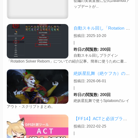
征編の実装直後に公式Dalamudア
ップデートが...
自動スキル回し「Rotation Solver Reborn」の簡単な紹介
投稿日: 2025-10-20
|
昨日の閲覧数: 200回
自動スキル回しプラグイン
「Rotation Solver Reborn」についての紹介記事。簡単に使うために書...
絶妖星乱舞（絶ケフカ）のSplatoonレイアウト・スクリプトまとめ
投稿日: 2026-06-01
|
昨日の閲覧数: 200回
絶妖星乱舞で使うSplatoonのレイ
アウト・スクリプトまとめ。
【FF14】ACTと必須プラグインの導入完全ガイド【2026/04更新】
投稿日: 2022-02-25
|