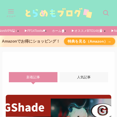
メニュー
ordVPN💻️✨️
▶FF14Tools🎮️
ホーム🏚️
▶オススメBTO14社🖥️✨️
▶No
Amazonでお得にショッピング！
特典を見る（Amazon）→
新着記事
人気記事