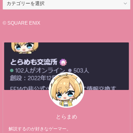
カ
テ
ゴ
リ
© SQUARE ENIX
ー
とらまめ
解説するのが好きなゲーマー。