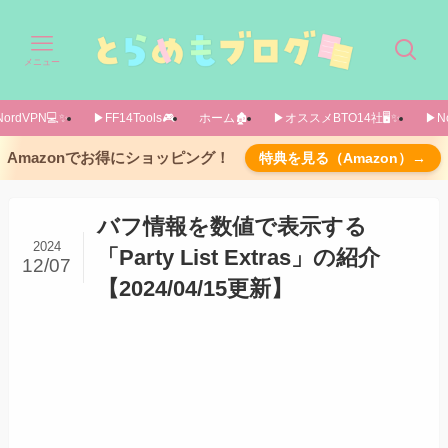
メニュー
ordVPN💻️✨️
▶FF14Tools🎮️
ホーム🏚️
▶オススメBTO14社🖥️✨️
▶No
導入方法
Amazonでお得にショッピング！
特典を見る（Amazon）→
テストバージョンを取得します
「party」などで検索してください
バフ情報を数値で表示する
設定画面
2024
「Party List Extras」の紹介
12/07
/plx でも開けます
【2024/04/15更新】
【2024/04/13追記】文字の大きさの変え方
あとがき