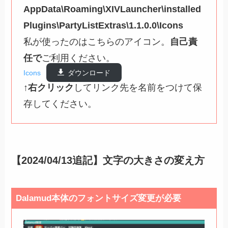
AppData\Roaming\XIVLauncher\installed
Plugins\PartyListExtras\1.1.0.0\Icons
私が使ったのはこちらのアイコン。
自己責
任で
ご利用ください。
Icons
ダウンロード
↑
右クリック
してリンク先を名前をつけて保
存してください。
【2024/04/13追記】文字の大きさの変え方
Dalamud本体のフォントサイズ変更が必要