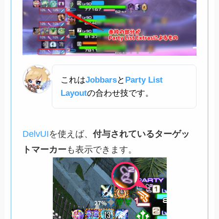
これは
Jobbars
と
Party List
Layout
の合わせ技です。
DelvUI
を使えば、
付与されているターゲッ
トマーカー
も表示できます。