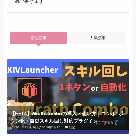
雑記書きます
新着記事
人気記事
【FF14】WrathComboの導入・使い方｜コンボ1ボ
タン化・自動スキル回し対応プラグイン
2024年11月19日
2026年3月25日
雑記