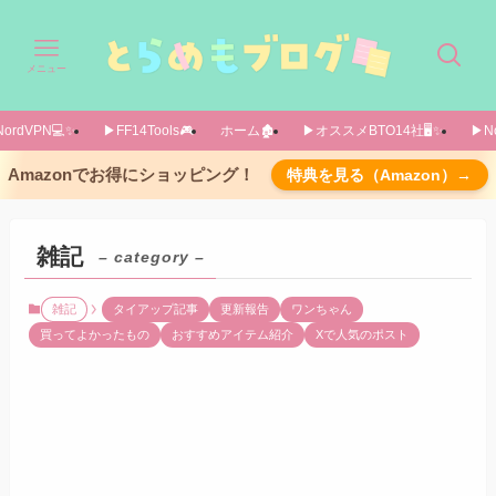
メニュー
ordVPN💻️✨️
▶FF14Tools🎮️
ホーム🏚️
▶オススメBTO14社🖥️✨️
▶No
Amazonでお得にショッピング！
特典を見る（Amazon）→
雑記
– category –
雑記
タイアップ記事
更新報告
ワンちゃん
買ってよかったもの
おすすめアイテム紹介
Xで人気のポスト