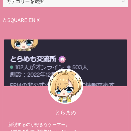
テ
ゴ
リ
© SQUARE ENIX
ー
とらまめ
解説するのが好きなゲーマー。