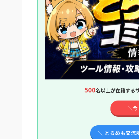
500
名以上が在籍するサ
＼今
＼ とらめも交流