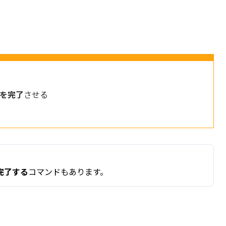
を完了
させる
完了する
コマンドもあります。