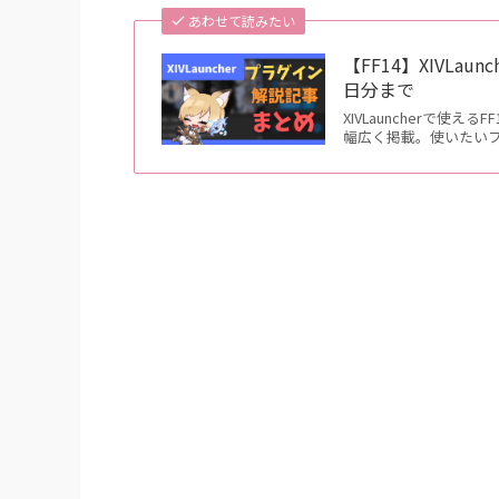
あわせて読みたい
【FF14】XIVLa
日分まで
XIVLauncherで
幅広く掲載。使いたい