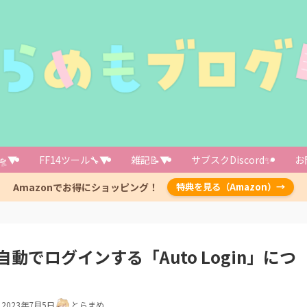
🛸▼
FF14ツール🔧▼
雑記📝▼
サブスクDiscord✨️
お
設定（自動でログインするキャラクターの設定）
ェンジする方法
Amazonでお得にショッピング！
特典を見る（Amazon）→
でログインする「Auto Login」につ
】
2023年7月5日
とらまめ