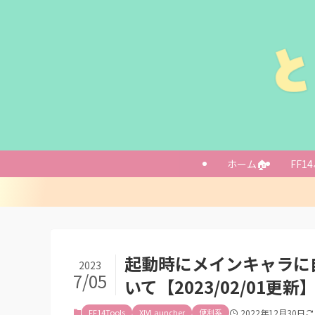
概要
導入方法
設定など
ホーム🏠
FF14
メインキャラの
自動でキャラチ
あとがき
起動時にメインキャラに自動
2023
7/05
いて【2023/02/01更新
FF14Tools
XIVLauncher
便利系
2022年12月30日