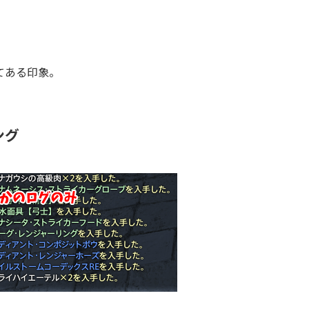
てある印象。
ング