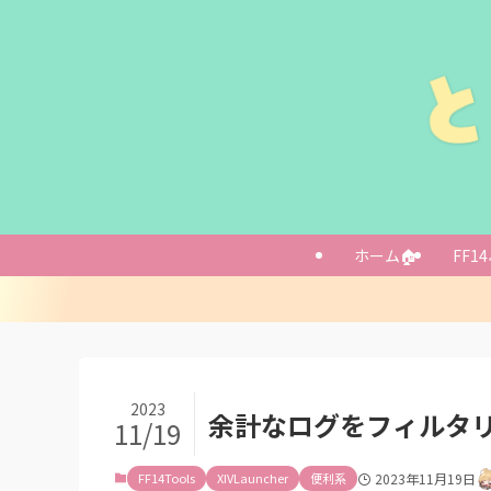
便利だと思った
リテイナーを処
ジョブチェンジ
ホーム🏠
FF14
もしかしたらA
導入方法
「すべてのプラ
設定画面
/tidy または 
2023
余計なログをフィルタリン
あとがき
11/19
FF14Tools
XIVLauncher
便利系
2023年11月19日