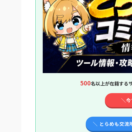
500
名以上が在籍するサ
＼今
＼ とらめも交流