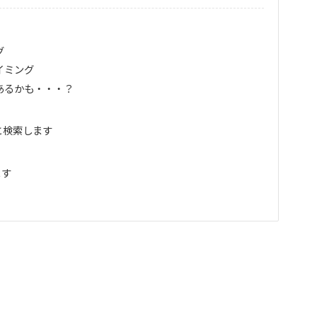
グ
イミング
あるかも・・・？
と検索します
ます