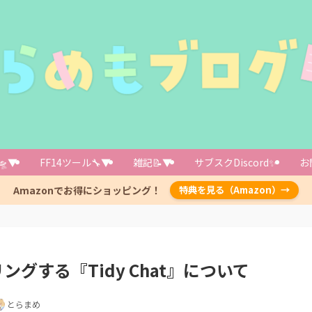
タイミング
理しているタイミング
＋プレート適用のタイミング
🛸▼
FF14ツール🔧▼
雑記📝▼
サブスクDiscord✨️
お
CTの読み上げに影響あるかも・・・？
Amazonでお得にショッピング！
特典を見る（Amazon）→
グイン」で「tidy」と検索します
/tidychat で表示できます
グする『Tidy Chat』について
とらまめ