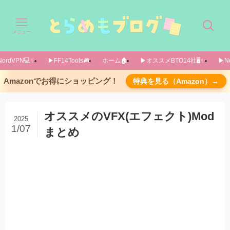
メニュー
ordVPN💻️✨️
▶FF14Tools🎮️
ホーム🏚️
▶オススメBTO14社🖥️✨️
▶No
無料 ジョブVFX Mod
Amazonでお得にショッピング！
特典を見る（Amazon）→
【ナイト】「Classic Paladin skill remake[DT]」
by papa
オススメのVFX(エフェクト)Mod
2025
【侍】「【DMC】Vergil theme Samurai skills-
1/07
まとめ
Judgement cut[v1.1]」 by papa
【機工士】「Dual Magnums」 by Lumiry
多数のジョブあり→Nier VFX Mod
もっと探したい方はこちらのリンクからどうぞ
有料 ジョブVFX Mod
白魔道士VFX Mod「Floral Mage」 by
itsuki_ktisis
賢者VFX Mod「The Primal SGE」