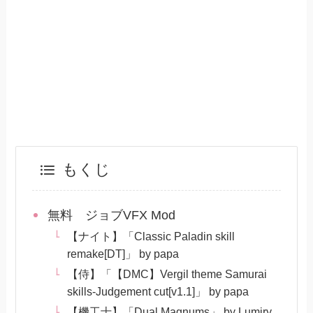
もくじ
無料 ジョブVFX Mod
【ナイト】「Classic Paladin skill
remake[DT]」 by papa
【侍】「【DMC】Vergil theme Samurai
skills-Judgement cut[v1.1]」 by papa
【機工士】「Dual Magnums」 by Lumiry