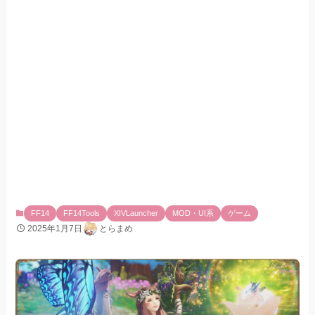
Nier VFX Mod by amonillus（占星以外）
番外編
ジョブチェンジVFX Mod
テレポのVFX Mod
あとがき
FF14
FF14Tools
XIVLauncher
MOD・UI系
ゲーム
2025年1月7日
とらまめ