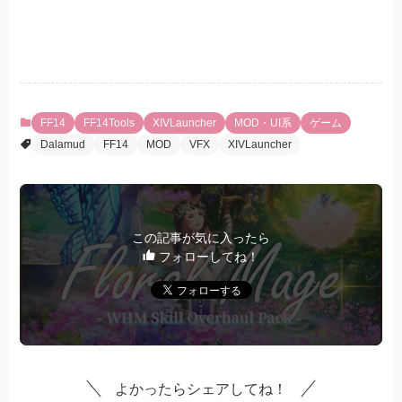
FF14
FF14Tools
XIVLauncher
MOD・UI系
ゲーム
Dalamud
FF14
MOD
VFX
XIVLauncher
この記事が気に入ったら
フォローしてね！
よかったらシェアしてね！