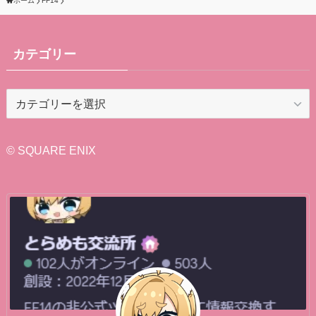
ホーム
FF14
カテゴリー
カ
テ
ゴ
リ
© SQUARE ENIX
ー