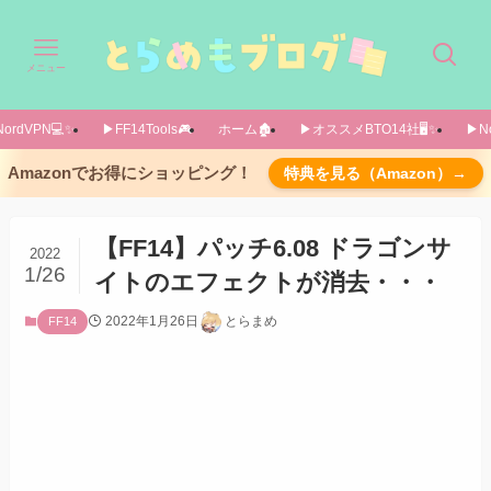
メニュー
ordVPN💻️✨️
▶FF14Tools🎮️
ホーム🏚️
▶オススメBTO14社🖥️✨️
▶No
ありがとうドラゴンサイト
Amazonでお得にショッピング！
特典を見る（Amazon）→
ドラゴンサイトの豆知識
ちいかわリューサン
【FF14】パッチ6.08 ドラゴンサ
2022
1/26
イトのエフェクトが消去・・・
鮭皮六芒星
脳内に直接エスティニアン
2022年1月26日
とらまめ
FF14
ギミックに紛れ込むドラゴンサイト
終わりに