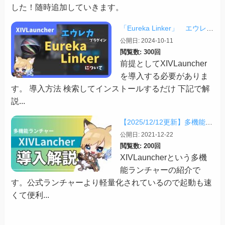
した！随時追加していきます。
「Eureka Linker」 エウレカでの便利プラグイン【2024/10/11更新】
公開日: 2024-10-11
閲覧数: 300回
前提としてXIVLauncher
を導入する必要がありま
す。 導入方法 検索してインストールするだけ 下記で解
説...
【2025/12/12更新】多機能ランチャー「XIVLauncher」の導入方法・使い方について
公開日: 2021-12-22
閲覧数: 200回
XIVLauncherという多機
能ランチャーの紹介で
す。公式ランチャーより軽量化されているので起動も速
くて便利...