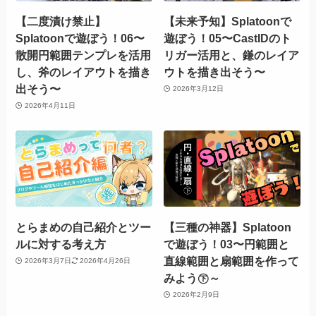
【二度漬け禁止】
【未来予知】Splatoonで
Splatoonで遊ぼう！06〜
遊ぼう！05〜CastIDのト
散開円範囲テンプレを活用
リガー活用と、鎌のレイア
し、斧のレイアウトを描き
ウトを描き出そう〜
出そう〜
2026年3月12日
2026年4月11日
とらまめの自己紹介とツー
【三種の神器】Splatoon
ルに対する考え方
で遊ぼう！03〜円範囲と
直線範囲と扇範囲を作って
2026年3月7日
2026年4月26日
みよう㊦～
2026年2月9日