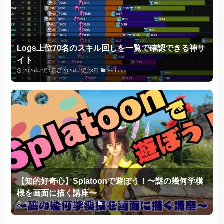
Logs上位70名のスキル回しを一覧で確認できる神サ
イト
2026年2月1日
2026年2月23日
FF Logs
【知的好奇心】Splatoonで遊ぼう！〜謎の幾何学模
様を画面に描く講座〜
2026年2月1日
2026年2月9日
バトル系