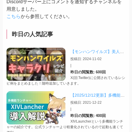
Discordサーバー上にコメントを通知するチャンネルを
用意しました。
こちら
から参照してください。
昨日の人気記事
【モンハンワイルズ】美人・かわいいキャラクリレシピまとめ＋その他オススメの設定など
投稿日: 2024-11-02
|
昨日の閲覧数: 600回
X(旧:Twitter)に公開されているレシ
ピ例をまとめました！随時追加していきます。
【2025/12/12更新】多機能ランチャー「XIVLauncher」の導入方法・使い方について
投稿日: 2021-12-22
|
昨日の閲覧数: 400回
XIVLauncherという多機能ランチ
ャーの紹介です。公式ランチャーより軽量化されているので起動も速くて