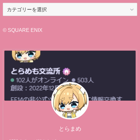
カ
テ
ゴ
リ
© SQUARE ENIX
ー
とらまめ