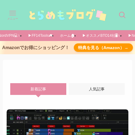
メニュー
ordVPN💻️✨️
▶FF14Tools🎮️
ホーム🏚️
▶オススメBTO14社🖥️✨️
▶No
Amazonでお得にショッピング！
特典を見る（Amazon）→
新着記事
人気記事