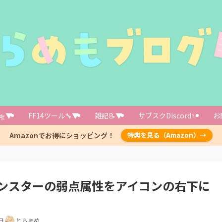
でModを使用するには
属性表示Mod」はこちらからダウンロード
Modをまとめた記事はこちら！
🛸▼
FF14ツール🔧▼
雑記📝▼
サブスクDiscord✨️
お
る際にはこちらのテンプレをご利用ください
Amazonでお得にショッピング！
特典を見る（Amazon）→
ンスターの弱点属性をアイコンの右下に
日
とらまめ