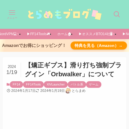
メニュー
ordVPN💻️✨️
▶FF14Tools🎮️
ホーム🏚️
▶オススメBTO14社🖥️✨️
▶No
導入方法
Amazonでお得にショッピング！
特典を見る（Amazon）→
カスタムプラグインリポジトリを使用します
すべてのプラグインで「orbwalker」と検索し、
【矯正ギプス】滑り打ち強制プラ
2024
インストール
1/19
グイン「Orbwalker」について
使い方：設定画面は「/orbwalker」で表示できま
す
FF14
FF14Tools
XIVLauncher
バトル系
ゲーム
2024年1月17日
2024年1月19日
とらまめ
Settingsタブ
Classes/Jobsタブ
Extrasタブ
あとがき