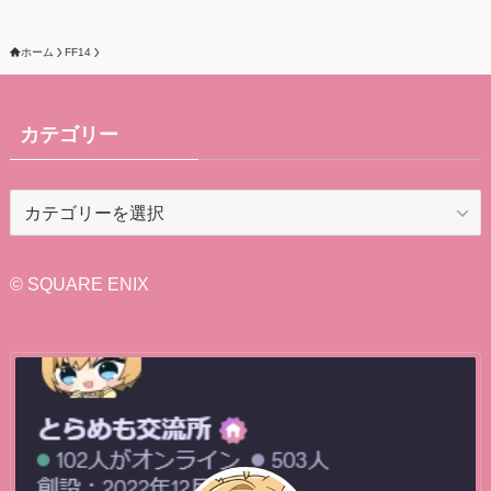
ホーム
FF14
カテゴリー
カ
テ
ゴ
リ
© SQUARE ENIX
ー