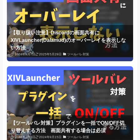
【取り扱い注意】Discordの画面共有に
XIVLauncher(Dalamud)のオーバーレイを表示しな
い方法
2024年9月7日
2025年5月29日
ツールバレ対策
【ツールバレ対策】プラグインを一括でON/OFF切
り替えする方法 画面共有する場合は必須
2024年1月6日
2024年9月15日
ツールバレ対策