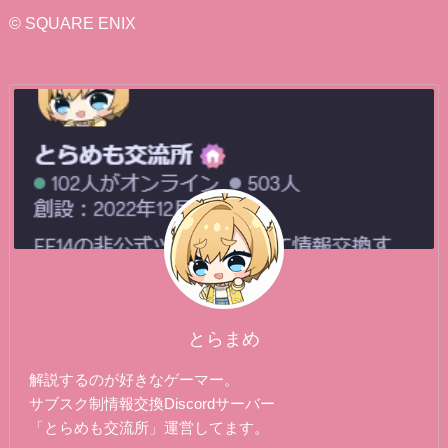
リ
© SQUARE ENIX
ー
とらまめ
解説するのが好きなゲーマー。
サブスク制情報交換Discordサーバー
「とらめも交流所」運営してます。