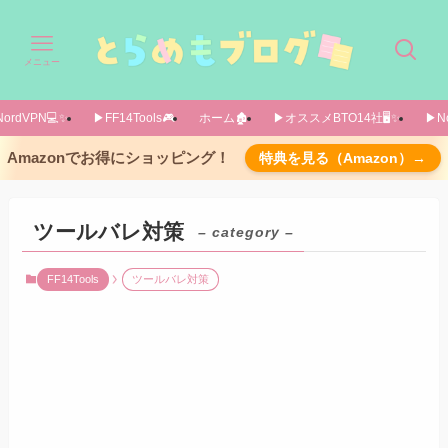
メニュー
ordVPN💻️✨️
▶FF14Tools🎮️
ホーム🏚️
▶オススメBTO14社🖥️✨️
▶No
Amazonでお得にショッピング！
特典を見る（Amazon）→
ツールバレ対策
– category –
FF14Tools
ツールバレ対策