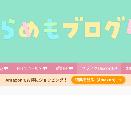
🛸▼
FF14ツール🔧▼
雑記📝▼
サブスクDiscord✨️
お
Amazonでお得にショッピング！
特典を見る（Amazon）→