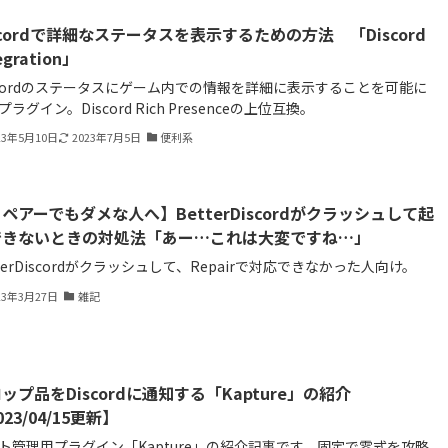
scordで詳細なステータスを表示するための方法 「Discord
egration」
scordのステータスにゲーム内での情報を詳細に表示することを可能に
ラグイン。Discord Rich Presenceの上位互換。
23年5月10日
2023年7月5日
便利系
ペアーでもダメな人へ】BetterDiscordがクラッシュして起
できないときの対処法「あー…これは大変ですね…」
tterDiscordがクラッシュして、Repairで対応できなかった人向け。
23年3月27日
雑記
ップ品をDiscordに通知する「Kapture」の紹介
023/04/15更新】
ト管理用プラグイン「Kapture」の紹介記事です。固定で零式を攻略