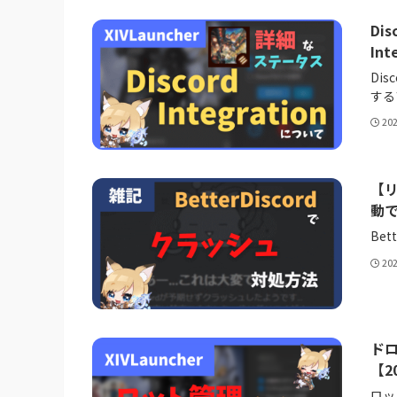
Di
Int
Di
するプ
20
【リ
動
Be
20
ドロ
【2
ロッ