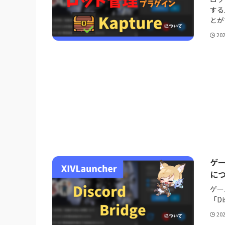
する
とが
20
ゲー
につ
ゲー
「Di
20