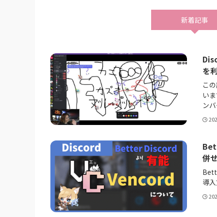
新着記事
Di
を
この
いま
ンバ
20
Be
併せ
Be
導入
20