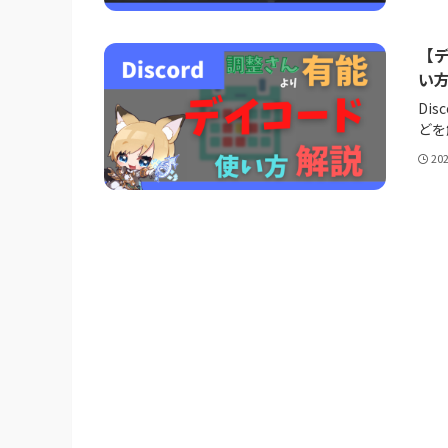
【デ
い方
Di
どを
20