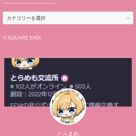
カ
テ
ゴ
リ
© SQUARE ENIX
ー
とらまめ