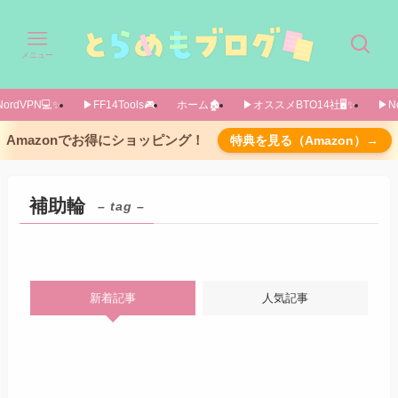
メニュー
ordVPN💻️✨️
▶FF14Tools🎮️
ホーム🏚️
▶オススメBTO14社🖥️✨️
▶No
Amazonでお得にショッピング！
特典を見る（Amazon）→
補助輪
– tag –
新着記事
人気記事