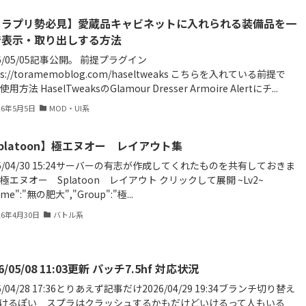
ミラプリ勢必見】愛蔵品キャビネットに入れられる装備品を一
で表示・取り出しする方法
26/05/05記事公開。 前提プラグイン
ps://toramemoblog.com/haseltweaks こちらを入れている前提で
使用方法 HaselTweaksのGlamour Dresser Armoire Alertにチ...
26年5月5日
MOD・UI系
platoon】極エヌオー レイアウト集
26/04/30 15:24サーバーの有志が作成してくれたものを共有しておきま
 極エヌオー Splatoon レイアウト クリックして展開 ~Lv2~
ame":"無の肥大","Group":"極...
26年4月30日
バトル系
6/05/08 11:03更新 パッチ7.5hf 対応状況
6/04/28 17:36とりあえず記事だけ2026/04/29 19:34ブランチ切り替え
けるぽい スプラはクラッシュするかもだけどいけるって人もいる