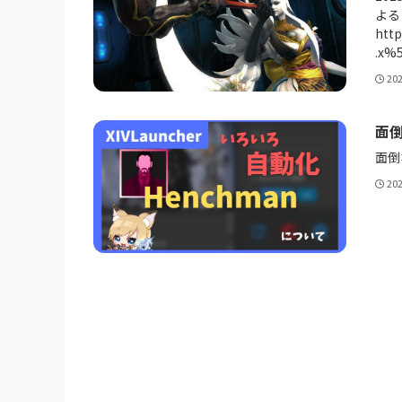
よる
http
.x%
20
面倒
面倒
20