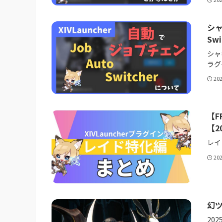
シャ
Swi
シャ
ラグ
20
【F
【2
レイ
20
幻ツ
20