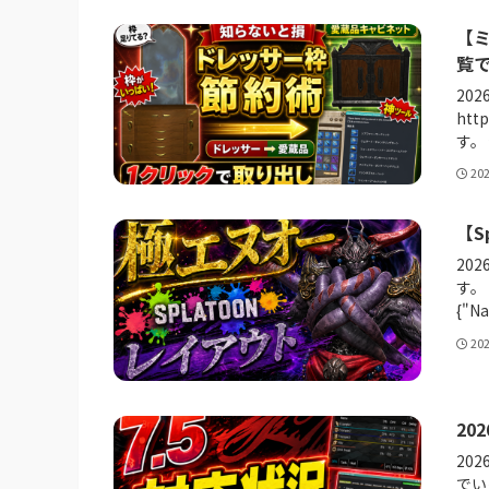
【
覧
20
htt
す。 
20
【S
20
す。
{"N
20
202
202
でい