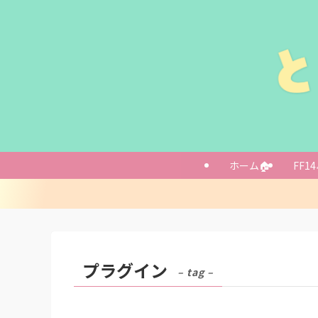
ホーム🏠
FF14
プラグイン
– tag –