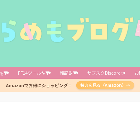
🛸▼
FF14ツール🔧▼
雑記📝▼
サブスクDiscord✨️
お
Amazonでお得にショッピング！
特典を見る（Amazon）→