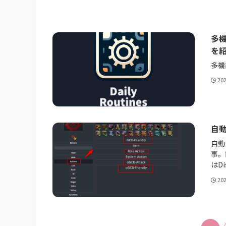
多機
を
多機
20
自動
自動
事。
はD
20