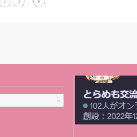
2
3
...
6