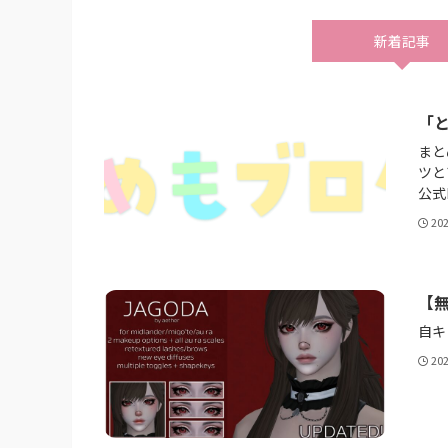
新着記事
「と
まと
ツと
公式D
20
【無
自キ
20