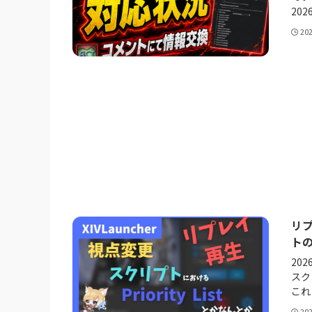
202
20
リ
トのP
20
スク
これ
20