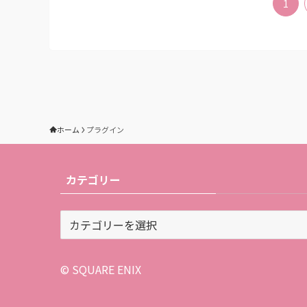
1
ホーム
プラグイン
カテゴリー
カ
テ
ゴ
リ
© SQUARE ENIX
ー