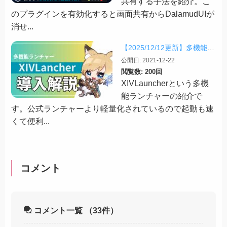
共有する手法を紹介。こ
のプラグインを有効化すると画面共有からDalamudUIが
消せ...
【2025/12/12更新】多機能ランチャー「XIVLauncher」の導入方法・使い方について
公開日: 2021-12-22
閲覧数: 200回
XIVLauncherという多機
能ランチャーの紹介で
す。公式ランチャーより軽量化されているので起動も速
くて便利...
コメント
コメント一覧
（33件）