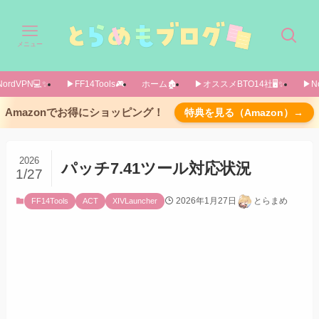
メニュー
ordVPN💻️✨️
▶FF14Tools🎮️
ホーム🏚️
▶オススメBTO14社🖥️✨️
▶No
XIVLauncher
Amazonでお得にショッピング！
特典を見る（Amazon）→
2026
パッチ7.41ツール対応状況
1/27
2026年1月27日
とらまめ
FF14Tools
ACT
XIVLauncher