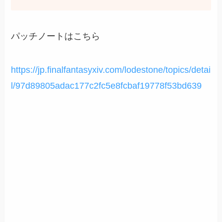
パッチノートはこちら
https://jp.finalfantasyxiv.com/lodestone/topics/detai
l/97d89805adac177c2fc5e8fcbaf19778f53bd639