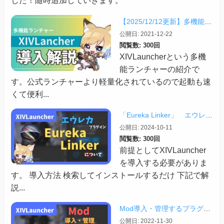
した！随時追加していきます。
【2025/12/12更新】多機能ランチャー「XIVLauncher」の導入方法・使い方について
公開日: 2021-12-22
閲覧数: 300回
XIVLauncherという多機
能ランチャーの紹介で
す。公式ランチャーより軽量化されているので起動も速
くて便利...
「Eureka Linker」 エウレカでの便利プラグイン【2024/10/11更新】
公開日: 2024-10-11
閲覧数: 300回
前提としてXIVLauncher
を導入する必要がありま
す。 導入方法 検索してインストールするだけ 下記で解
説...
Mod導入・管理するプラグイン「Penumbra」について
公開日: 2022-11-30