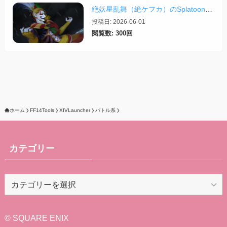
絶妖星乱舞（絶ケフカ）のSplatoonレイアウト・スクリプトまとめ
投稿日: 2026-06-01
閲覧数: 300回
ホーム
FF14Tools
XIVLauncher
バトル系
カテゴリー
カ
テ
ゴ
リ
© SQUARE ENIX