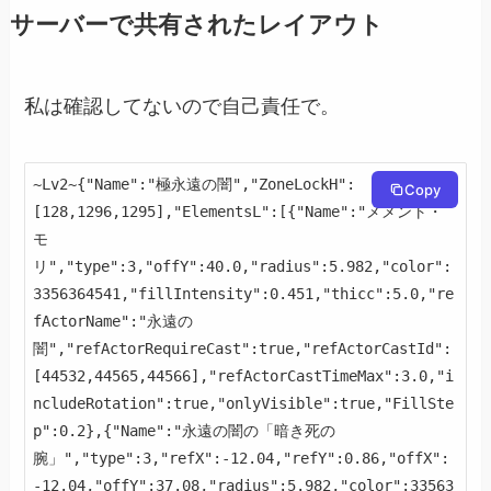
サーバーで共有されたレイアウト
私は確認してないので自己責任で。
~Lv2~{"Name":"極永遠の闇","ZoneLockH":
Copy
[128,1296,1295],"ElementsL":[{"Name":"メメント・
モ
リ","type":3,"offY":40.0,"radius":5.982,"color":
3356364541,"fillIntensity":0.451,"thicc":5.0,"re
fActorName":"永遠の
闇","refActorRequireCast":true,"refActorCastId":
[44532,44565,44566],"refActorCastTimeMax":3.0,"i
ncludeRotation":true,"onlyVisible":true,"FillSte
p":0.2},{"Name":"永遠の闇の「暗き死の
腕」","type":3,"refX":-12.04,"refY":0.86,"offX":
-12.04,"offY":37.08,"radius":5.982,"color":33563