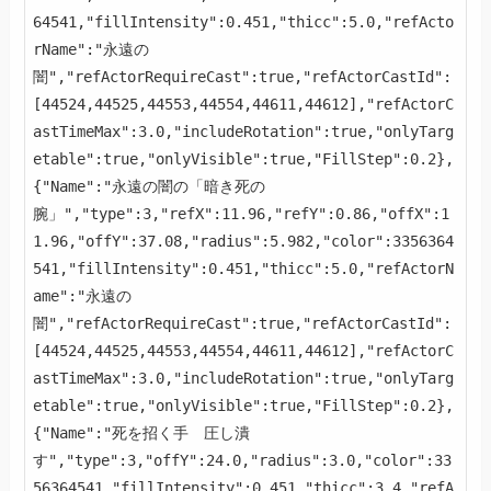
64541,"fillIntensity":0.451,"thicc":5.0,"refActo
rName":"永遠の
闇","refActorRequireCast":true,"refActorCastId":
[44524,44525,44553,44554,44611,44612],"refActorC
astTimeMax":3.0,"includeRotation":true,"onlyTarg
etable":true,"onlyVisible":true,"FillStep":0.2},
{"Name":"永遠の闇の「暗き死の
腕」","type":3,"refX":11.96,"refY":0.86,"offX":1
1.96,"offY":37.08,"radius":5.982,"color":3356364
541,"fillIntensity":0.451,"thicc":5.0,"refActorN
ame":"永遠の
闇","refActorRequireCast":true,"refActorCastId":
[44524,44525,44553,44554,44611,44612],"refActorC
astTimeMax":3.0,"includeRotation":true,"onlyTarg
etable":true,"onlyVisible":true,"FillStep":0.2},
{"Name":"死を招く手　圧し潰
す","type":3,"offY":24.0,"radius":3.0,"color":33
56364541,"fillIntensity":0.451,"thicc":3.4,"refA