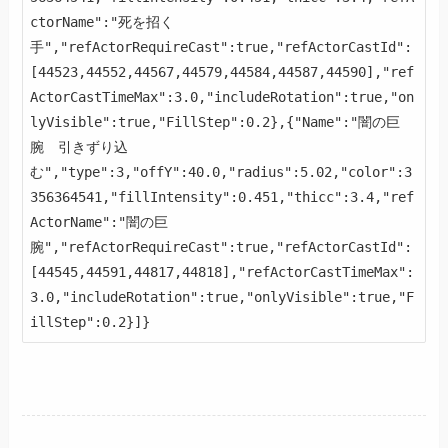
ctorName":"死を招く
手","refActorRequireCast":true,"refActorCastId":
[44523,44552,44567,44579,44584,44587,44590],"ref
ActorCastTimeMax":3.0,"includeRotation":true,"on
lyVisible":true,"FillStep":0.2},{"Name":"闇の巨
腕　引きずり込
む","type":3,"offY":40.0,"radius":5.02,"color":3
356364541,"fillIntensity":0.451,"thicc":3.4,"ref
ActorName":"闇の巨
腕","refActorRequireCast":true,"refActorCastId":
[44545,44591,44817,44818],"refActorCastTimeMax":
3.0,"includeRotation":true,"onlyVisible":true,"F
illStep":0.2}]}