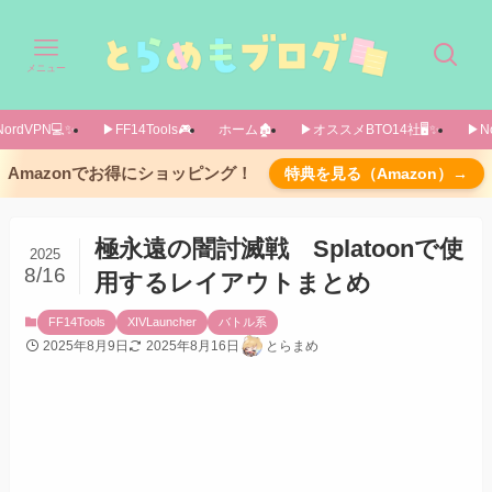
メニュー
ordVPN💻️✨️
▶FF14Tools🎮️
ホーム🏚️
▶オススメBTO14社🖥️✨️
▶No
公式GitHubと光のツーラーさんのリンク
Amazonでお得にショッピング！
特典を見る（Amazon）→
A Realm RecordedはDev運用にて使えます
サーバーで共有されたレイアウト
極永遠の闇討滅戦 Splatoonで使
2025
8/16
用するレイアウトまとめ
FF14Tools
XIVLauncher
バトル系
2025年8月9日
2025年8月16日
とらまめ