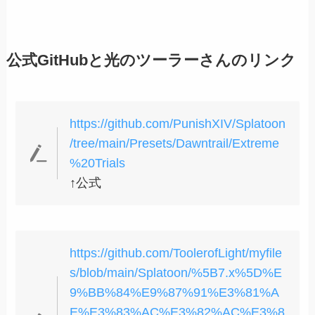
公式GitHubと光のツーラーさんのリンク
https://github.com/PunishXIV/Splatoon
/tree/main/Presets/Dawntrail/Extreme
%20Trials
↑公式
https://github.com/ToolerofLight/myfile
s/blob/main/Splatoon/%5B7.x%5D%E
9%BB%84%E9%87%91%E3%81%A
E%E3%83%AC%E3%82%AC%E3%8