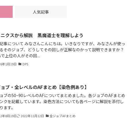
人気記事
カニクスから解説 黒魔道士を理解しよう
記事について みなさんこんにちは。いきなりですが、みなさんが使っ
るそのジョブ、どうしてその回しが正解なのかって説明できますか？
gsで上位の人がその回...
26年1月19日
DPS
ジョブ・全レベルのAFまとめ【染色例あり】
ョブの50~90レベルのAFについてまとめました。各ジョブのAFまとめ
ンクを記載しています。染色方法についても各ページに解説を添付し
ります。
22年8月19日
2022年11月12日
全ジョブAFまとめ