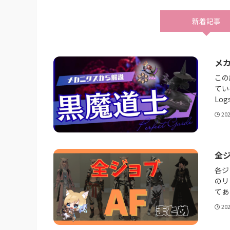
新着記事
メ
この
てい
Lo
20
全
各ジ
のリ
てあ
20