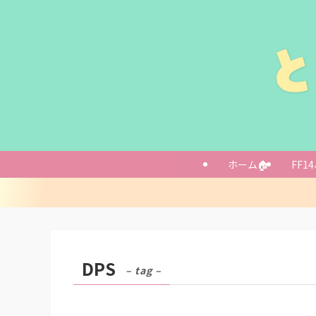
ホーム🏠
FF14
DPS
– tag –