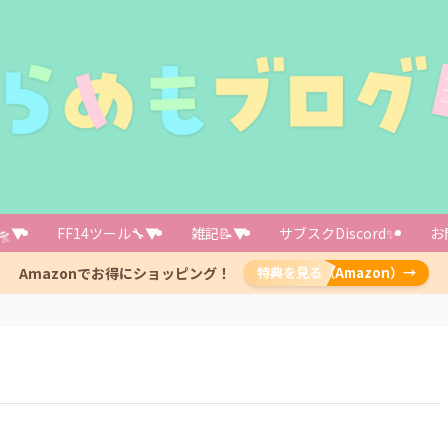
🛸▼
FF14ツール🔧▼
雑記📝▼
サブスクDiscord✨️
お
Amazonでお得にショッピング！
特典を見る（Amazon）→