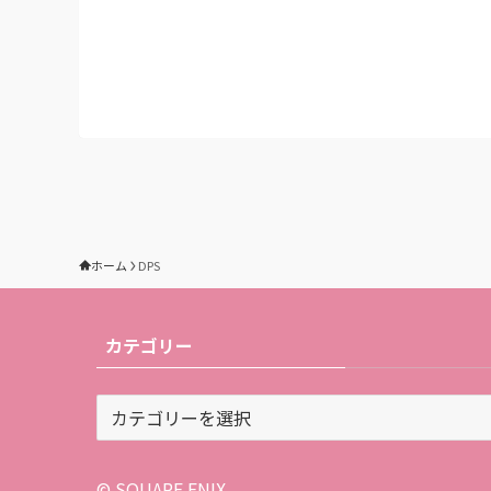
ホーム
DPS
カテゴリー
カ
テ
ゴ
リ
© SQUARE ENIX