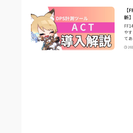
【F
新
FF
やす
てあ
20