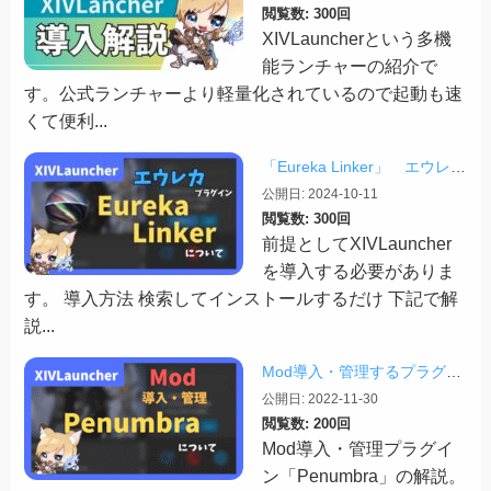
閲覧数: 300回
XIVLauncherという多機
能ランチャーの紹介で
す。公式ランチャーより軽量化されているので起動も速
くて便利...
「Eureka Linker」 エウレカでの便利プラグイン【2024/10/11更新】
公開日: 2024-10-11
閲覧数: 300回
前提としてXIVLauncher
を導入する必要がありま
す。 導入方法 検索してインストールするだけ 下記で解
説...
Mod導入・管理するプラグイン「Penumbra」について
公開日: 2022-11-30
閲覧数: 200回
Mod導入・管理プラグイ
ン「Penumbra」の解説。