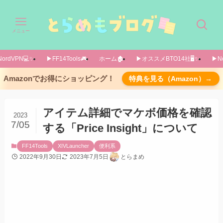
メニュー
ordVPN💻️✨️
▶FF14Tools🎮️
ホーム🏚️
▶オススメBTO14社🖥️✨️
▶No
概要
Amazonでお得にショッピング！
特典を見る（Amazon）→
実際のスクリーンショット
導入方法
アイテム詳細でマケボ価格を確認
2023
設定画面
7/05
する「Price Insight」について
あとがき
FF14Tools
XIVLauncher
便利系
2022年9月30日
2023年7月5日
とらまめ