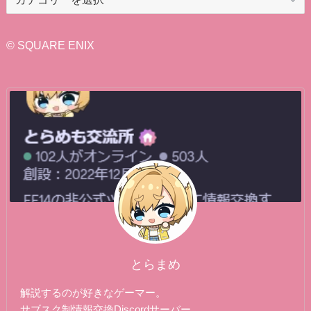
テ
ゴ
リ
© SQUARE ENIX
ー
とらまめ
解説するのが好きなゲーマー。
サブスク制情報交換Discordサーバー