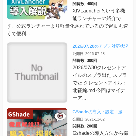
閲覧数: 400回
XIVLauncherという多機
能ランチャーの紹介で
す。公式ランチャーより軽量化されているので起動も速
くて便利...
2026/07/28のアプデ対応状況
公開日: 2026-07-28
閲覧数: 300回
2026/07/30クレセントア
イルのスプラ出た スプラ
でた クレセントアイル：
北征編.md 今回はマイナ
ーア...
GShadeの導入・設定・撮影まで徹底解説！【2026/03/25更新】
公開日: 2021-11-02
閲覧数: 200回
Gshadeの導入方法から撮