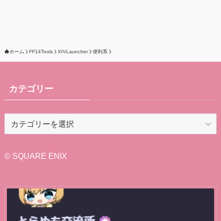
ホーム
FF14Tools
XIVLauncher
便利系
カテゴリー
カ
テ
ゴ
リ
© SQUARE ENIX
ー