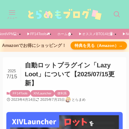
メニュー
ordVPN💻️✨️
▶FF14Tools🎮️
ホーム🏚️
▶オススメBTO14社🖥️✨️
▶No
導入方法
Amazonでお得にショッピング！
特典を見る（Amazon）→
カスタムプラグインリポジトリ
設定画面
自動ロットプラグイン「Lazy
よく使うコマンドを先に紹介
2025
Loot」について【2025/07/15更
7/15
Features(機能)
新】
User Restrictionタブ
FF14Tools
XIVLauncher
便利系
あとがき
2023年4月14日
2025年7月15日
とらまめ