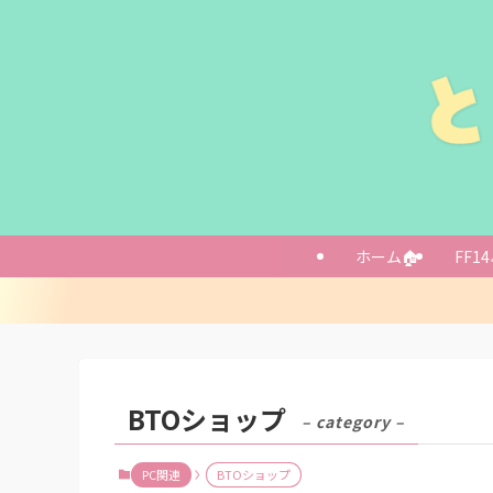
ホーム🏠
FF14
BTOショップ
– category –
PC関連
BTOショップ