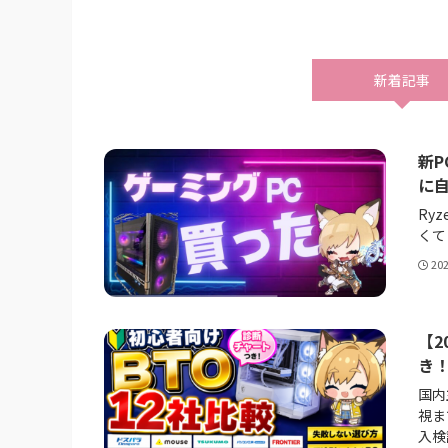
新着記事
新P
に
Ryz
くて
20
【2
き
国内
視ま
入検