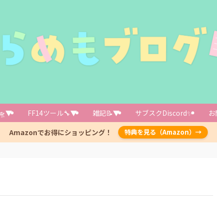
🛸▼
FF14ツール🔧▼
雑記📝▼
サブスクDiscord✨️
お
Amazonでお得にショッピング！
特典を見る（Amazon）→