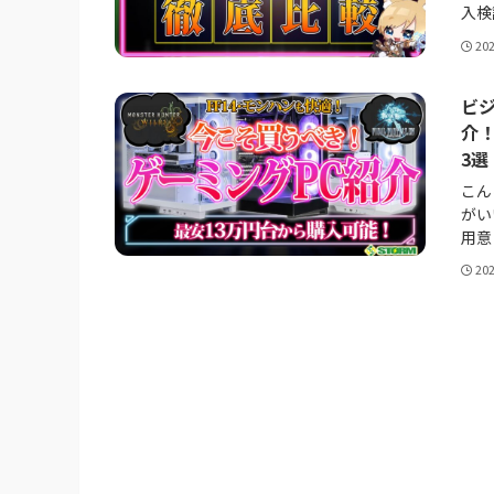
入検
20
ビジ
介！
3選
こん
がい
用意し
20