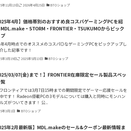
25年11月13日
2026年4月25日
BTOショップ
025年4月】価格帯別のおすすめ良コスパゲーミングPCを紹
MDL.make・STORM・FRONTIER・TSUKUMOからピック
ップ
25年4月時点でのオススメのコスパ◎なゲーミングPCをピックアップし
介した記事です！
25年3月19日
2025年5月13日
BTOショップ
025/03/07(金)まで！】FRONTIER在庫限定セール製品スペッ
一覧
フロンティアでは3月7日15時までの期間限定でゲーマー応援セールを
中です！ Radeon搭載PCの3モデルについては購入と同時にモンハン
ルズがついてきます！ 公...
25年3月1日
BTOショップ
025年2月最新版】MDL.makeのセール&クーポン最新情報ま