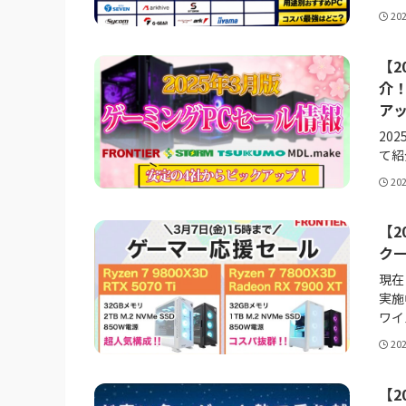
20
【2
介！
ア
20
て紹
20
【2
ク
現在
実施
ワイ
20
【2