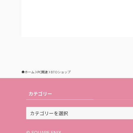
ホーム
PC関連
BTOショップ
カテゴリー
カ
テ
ゴ
リ
© SQUARE ENIX