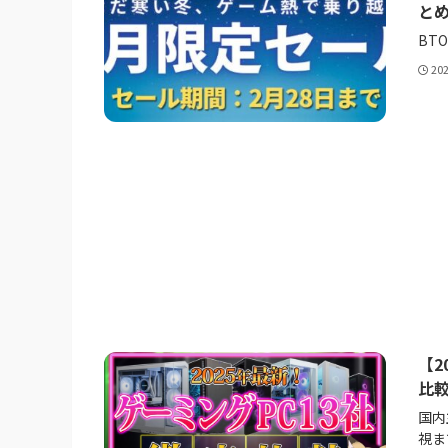
と
BT
20
【2
比
国内
視ま